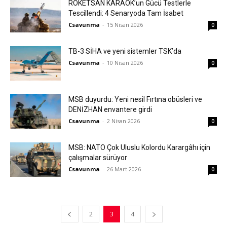
ROKETSAN KARAOK’un Gücü Testlerle
Tescillendi: 4 Senaryoda Tam İsabet
Csavunma
-
15 Nisan 2026
0
TB-3 SİHA ve yeni sistemler TSK’da
Csavunma
-
10 Nisan 2026
0
MSB duyurdu: Yeni nesil Fırtına obüsleri ve
DENİZHAN envantere girdi
Csavunma
-
2 Nisan 2026
0
MSB: NATO Çok Uluslu Kolordu Karargâhı için
çalışmalar sürüyor
Csavunma
-
26 Mart 2026
0
2
3
4