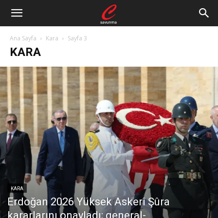
Ana Sayfa
Kara
Sayfa 3
KARA
KARA
Erdoğan 2026 Yüksek Askerî Şûra
kararlarını onayladı; general-