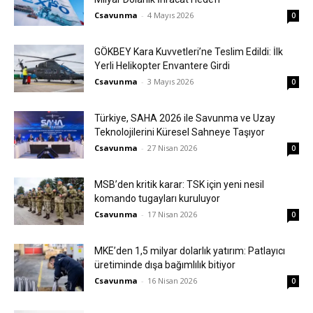
Csavunma
-
4 Mayıs 2026
0
GÖKBEY Kara Kuvvetleri’ne Teslim Edildi: İlk
Yerli Helikopter Envantere Girdi
Csavunma
-
3 Mayıs 2026
0
Türkiye, SAHA 2026 ile Savunma ve Uzay
Teknolojilerini Küresel Sahneye Taşıyor
Csavunma
-
27 Nisan 2026
0
MSB’den kritik karar: TSK için yeni nesil
komando tugayları kuruluyor
Csavunma
-
17 Nisan 2026
0
MKE’den 1,5 milyar dolarlık yatırım: Patlayıcı
üretiminde dışa bağımlılık bitiyor
Csavunma
-
16 Nisan 2026
0