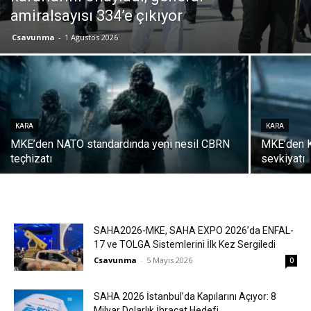
amiralsayısı 334’e çıkıyor
Csavunma
-
1 Ağustos 2026
KARA
KARA
MKE’den NATO standardında yeni nesil CBRN
MKE’den K
teçhizatı
sevkiyatı
SAHA2026-MKE, SAHA EXPO 2026’da ENFAL-
17 ve TOLGA Sistemlerini İlk Kez Sergiledi
Csavunma
-
5 Mayıs 2026
0
SAHA 2026 İstanbul’da Kapılarını Açıyor: 8
Milyar Dolarlık İhracat Hedefi