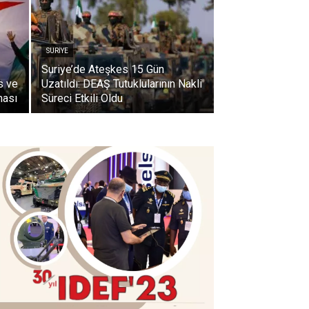
SURIYE
Suriye’de Ateşkes 15 Gün
s ve
Uzatıldı: DEAŞ Tutuklularının Nakli
ması
Süreci Etkili Oldu