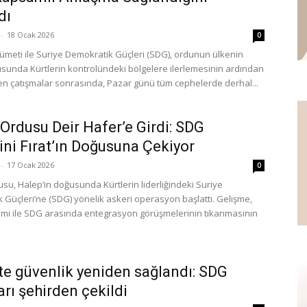
dı
-
18 Ocak 2026
0
ümeti ile Suriye Demokratik Güçleri (SDG), ordunun ülkenin
unda Kürtlerin kontrolündeki bölgelere ilerlemesinin ardından
en çatışmalar sonrasında, Pazar günü tüm cephelerde derhal...
 Ordusu Deir Hafer’e Girdi: SDG
ini Fırat’ın Doğusuna Çekiyor
-
17 Ocak 2026
0
usu, Halep’in doğusunda Kürtlerin liderliğindeki Suriye
 Güçleri’ne (SDG) yönelik askeri operasyon başlattı. Gelişme,
mi ile SDG arasında entegrasyon görüşmelerinin tıkanmasının
te güvenlik yeniden sağlandı: SDG
arı şehirden çekildi