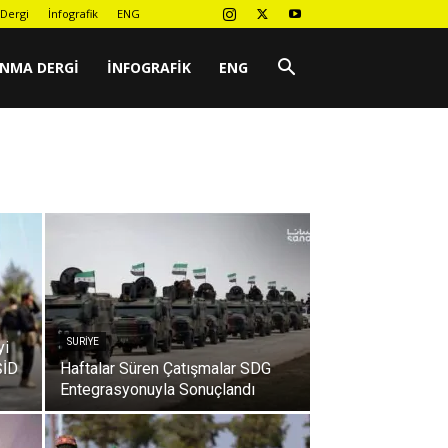
Dergi
İnfografik
ENG
UNMA DERGI
İNFOGRAFIK
ENG
SURIYE
yi
ŞİD
Haftalar Süren Çatışmalar SDG
Entegrasyonuyla Sonuçlandı