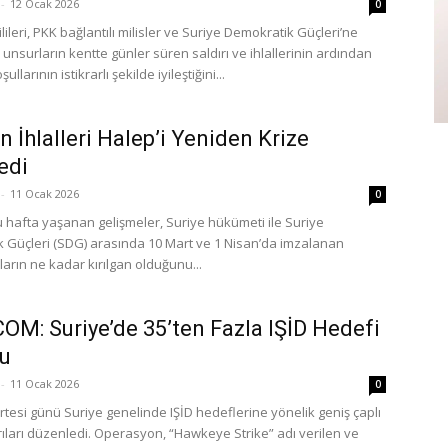
-
12 Ocak 2026
0
lileri, PKK bağlantılı milisler ve Suriye Demokratik Güçleri’ne
 unsurların kentte günler süren saldırı ve ihlallerinin ardından
ullarının istikrarlı şekilde iyileştiğini...
n İhlalleri Halep’i Yeniden Krize
edi
-
11 Ocak 2026
0
u hafta yaşanan gelişmeler, Suriye hükümeti ile Suriye
 Güçleri (SDG) arasında 10 Mart ve 1 Nisan’da imzalanan
arın ne kadar kırılgan olduğunu...
M: Suriye’de 35’ten Fazla IŞİD Hedefi
u
-
11 Ocak 2026
0
tesi günü Suriye genelinde IŞİD hedeflerine yönelik geniş çaplı
rıları düzenledi. Operasyon, “Hawkeye Strike” adı verilen ve