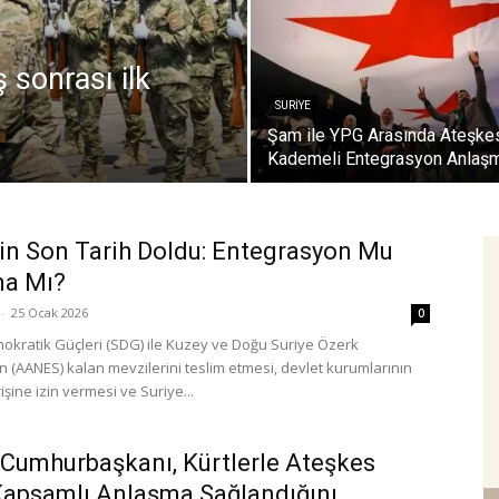
 sonrası ilk
SURIYE
Şam ile YPG Arasında Ateşke
Kademeli Entegrasyon Anlaş
in Son Tarih Doldu: Entegrasyon Mu
ma Mı?
-
25 Ocak 2026
0
okratik Güçleri (SDG) ile Kuzey ve Doğu Suriye Özerk
n (AANES) kalan mevzilerini teslim etmesi, devlet kurumlarının
işine izin vermesi ve Suriye...
 Cumhurbaşkanı, Kürtlerle Ateşkes
Kapsamlı Anlaşma Sağlandığını