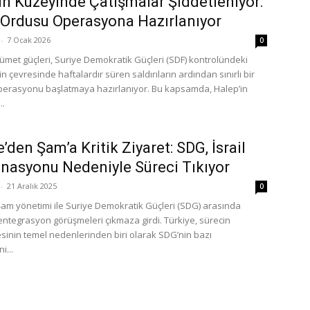
in Kuzeyinde Çatışmalar Şiddetleniyor:
 Ordusu Operasyona Hazırlanıyor
-
7 Ocak 2026
0
ümet güçleri, Suriye Demokratik Güçleri (SDF) kontrolündeki
n çevresinde haftalardır süren saldırıların ardından sınırlı bir
perasyonu başlatmaya hazırlanıyor. Bu kapsamda, Halep’in
..
’den Şam’a Kritik Ziyaret: SDG, İsrail
nasyonu Nedeniyle Süreci Tıkıyor
-
21 Aralık 2025
0
Şam yönetimi ile Suriye Demokratik Güçleri (SDG) arasında
entegrasyon görüşmeleri çıkmaza girdi. Türkiye, sürecin
sinin temel nedenlerinden biri olarak SDG’nin bazı
i...