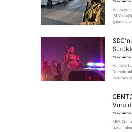
Csavunma
Halep yetki
(SDG) bağlı
güvenlik koş
SDG’ni
Sürükl
Csavunma
Halep’te b
Demokratik
mutabakatl
CENTCO
Vuruld
Csavunma
ABD, Cumar
hava saldı