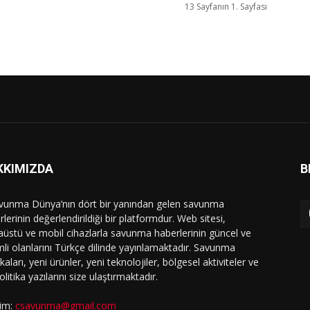
13 Sayfanın 1. Sayfası
KKIMIZDA
B
vunma Dünya’nın dört bir yanından gelen savunma
lerinin değerlendirildiği bir platformdur. Web sitesi,
üstü ve mobil cihazlarla savunma haberlerinin güncel ve
li olanlarını Türkçe dilinde yayınlamaktadır. Savunma
ikaları, yeni ürünler, yeni teknolojiler, bölgesel aktiviteler ve
olitika yazılarını size ulaştırmaktadır.
şim:
csavunma@gmail.com