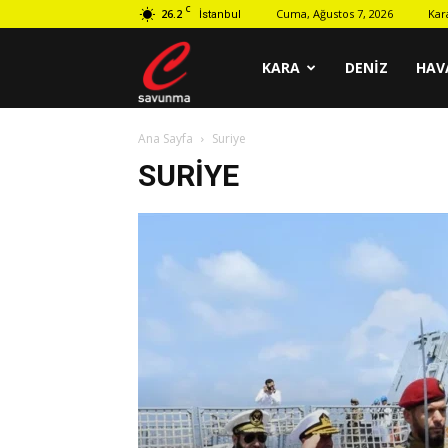
C
26.2
Cuma, Ağustos 7, 2026
Kar
İstanbul
C
KARA
DENIZ
HAV
Ana Sayfa
Suriye
savunma
SURIYE