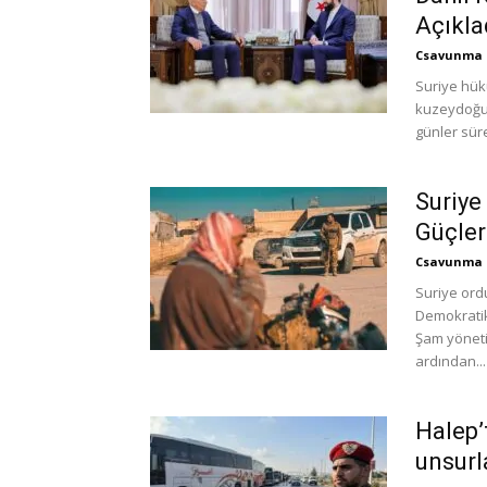
Açıkla
Csavunma
Suriye hük
kuzeydoğus
günler sür
Suriye
Güçler
Csavunma
Suriye ord
Demokratik
Şam yöneti
ardından...
Halep’
unsurl