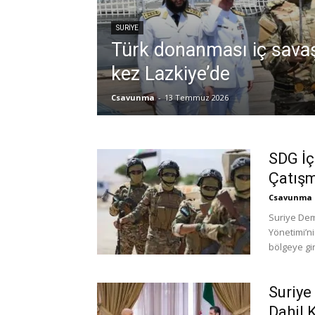
SURIYE
Türk donanması iç savaş
kez Lazkiye’de
Csavunma
-
13 Temmuz 2026
SDG İç
Çatış
Csavunma
Suriye Dem
Yönetimi’ni
bölgeye gir
Suriye
Dahil 