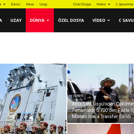
a
Deniz
Hava
Uzay
Dünya
Özel Dosya
Video
C savunma 
A
UZAY
DÜNYA
ÖZEL DOSYA
VIDEO
C SAV
SURIYE
ABD, Tanf Üssü’nden Çekilme
Tamamladı: 5.700’den Fazla I
Militanı Irak’a Transfer Edildi