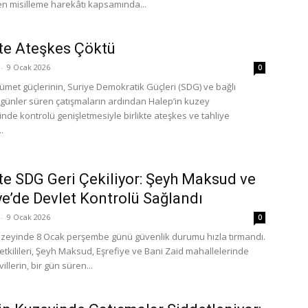
 misilleme harekâtı kapsamında...
te Ateşkes Çöktü
-
9 Ocak 2026
0
ümet güçlerinin, Suriye Demokratik Güçleri (SDG) ve bağlı
 günler süren çatışmaların ardından Halep’in kuzey
nde kontrolü genişletmesiyle birlikte ateşkes ve tahliye
.
te SDG Geri Çekiliyor: Şeyh Maksud ve
ye’de Devlet Kontrolü Sağlandı
-
9 Ocak 2026
0
uzeyinde 8 Ocak perşembe günü güvenlik durumu hızla tırmandı.
tkilileri, Şeyh Maksud, Eşrefiye ve Bani Zaid mahallelerinde
illerin, bir gün süren...