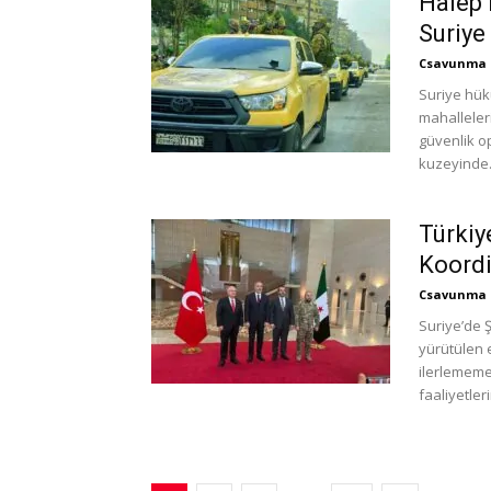
Halep’
Suriye
Csavunma
Suriye hük
mahalleleri
güvenlik o
kuzeyinde.
Türkiye
Koordi
Csavunma
Suriye’de 
yürütülen 
ilerlememe
faaliyetlerin