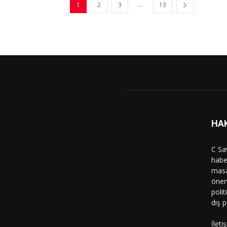
...
1
2
3
13
HA
C Sa
haber
masa
önem
polit
dış p
İleti