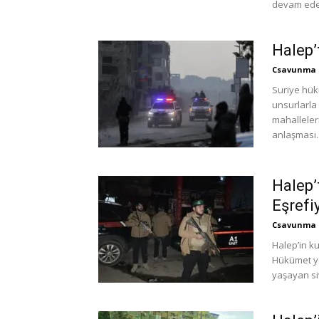
devam eden
Halep’
Csavunma
Suriye hük
unsurlarla
mahalleleri
anlaşması..
Halep’
Eşrefi
Csavunma
Halep’in k
Hükümet ye
yaşayan siv