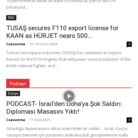
76 personnel to Ämari Air Base in Estonia as part of NATO’s
Enhanced...
ENG
TUSAŞ secures F110 export license for
KAAN as HÜRJET nears 500...
Csavunma
-
19 Temmuz 2026
0
Turkish Aerospace Industries (TUSAŞ) has obtained an export
license for the F110 engines that will power serial production of the
KAAN national fighter, and...
Podcast
Dünya
PODCAST- İsrail’den Doha’ya Şok Saldırı:
Diplomasi Masasını Yıktı!
Csavunma
-
11 Eylül 2025
0
Ortadoğu diplomasisini altüst eden kritik bir saldırı… İsrail, Gazze
savaşını bitirmek için yürütülen arabuluculuk görüşmelerinin kalbi