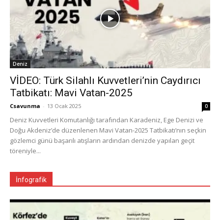
Deniz
VİDEO: Türk Silahlı Kuvvetleri’nin Caydırıcı
Tatbikatı: Mavi Vatan-2025
Csavunma
-
13 Ocak 2025
0
Deniz Kuvvetleri Komutanlığı tarafından Karadeniz, Ege Denizi ve
Doğu Akdeniz’de düzenlenen Mavi Vatan-2025 Tatbikatı’nın seçkin
gözlemci günü başarılı atışların ardından denizde yapılan geçit
töreniyle...
İnfografik