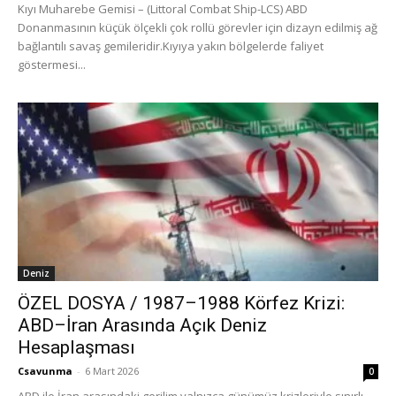
Kıyı Muharebe Gemisi – (Littoral Combat Ship-LCS) ABD
Donanmasının küçük ölçekli çok rollü görevler için dizayn edilmiş ağ
bağlantılı savaş gemileridir.Kıyıya yakın bölgelerde faliyet
göstermesi...
Deniz
ÖZEL DOSYA / 1987–1988 Körfez Krizi:
ABD–İran Arasında Açık Deniz
Hesaplaşması
Csavunma
-
6 Mart 2026
0
ABD ile İran arasındaki gerilim yalnızca günümüz krizleriyle sınırlı