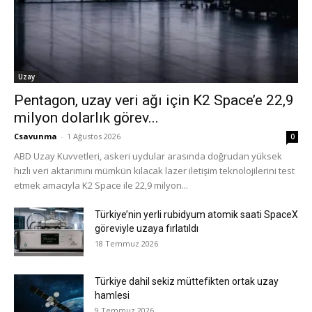
Uzay
Pentagon, uzay veri ağı için K2 Space’e 22,9
milyon dolarlık görev...
Csavunma
-
1 Ağustos 2026
0
ABD Uzay Kuvvetleri, askeri uydular arasında doğrudan yüksek
hızlı veri aktarımını mümkün kılacak lazer iletişim teknolojilerini test
etmek amacıyla K2 Space ile 22,9 milyon...
Türkiye’nin yerli rubidyum atomik saati SpaceX
göreviyle uzaya fırlatıldı
18 Temmuz 2026
Türkiye dahil sekiz müttefikten ortak uzay
hamlesi
9 Temmuz 2026