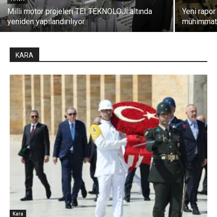
Milli motor projeleri TEI TEKNOLOJİ altında
Yeni rapo
yeniden yapılandırılıyor
mühimmatın
KARA
Kara