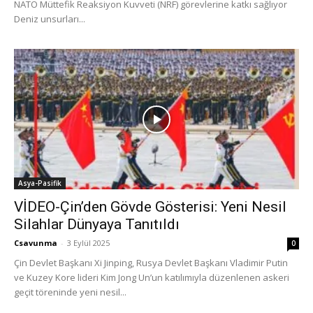
NATO Müttefik Reaksiyon Kuvveti (NRF) görevlerine katkı sağlıyor
Deniz unsurları...
Asya-Pasifik
VİDEO-Çin’den Gövde Gösterisi: Yeni Nesil
Silahlar Dünyaya Tanıtıldı
Csavunma
-
3 Eylül 2025
0
Çin Devlet Başkanı Xi Jinping, Rusya Devlet Başkanı Vladimir Putin
ve Kuzey Kore lideri Kim Jong Un’un katılımıyla düzenlenen askeri
geçit töreninde yeni nesil...