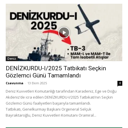
Deniz
DENİZKURDU-I/2025 Tatbikatı Seçkin
Gözlemci Günü Tamamlandı
Csavunma
-
13 Ekim 2025
0
Deniz Kuvvetleri Komutanlığı tarafından Karadeniz, Ege ve Doğu
Akdeniz’de icra edilen DENİZKURDU-I/2025 Tatbikatı’nın Seçkin
Gözlemci Günü faaliyetleri başarıyla tamamlandı.
Tatbikatı, Genelkurmay Başkanı Orgeneral Selçuk
Bayraktaroğlu, Deniz Kuvvetleri Komutanı Oramiral...