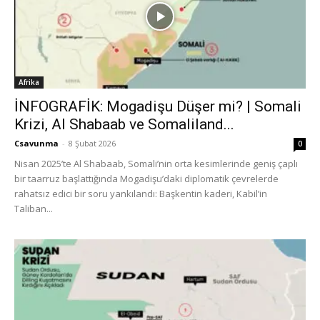
Afrika
İNFOGRAFİK: Mogadişu Düşer mi? | Somali
Krizi, Al Shabaab ve Somaliland...
Csavunma
-
8 Şubat 2026
0
Nisan 2025’te Al Shabaab, Somali’nin orta kesimlerinde geniş çaplı
bir taarruz başlattığında Mogadişu’daki diplomatik çevrelerde
rahatsız edici bir soru yankılandı: Başkentin kaderi, Kabil’in
Taliban...