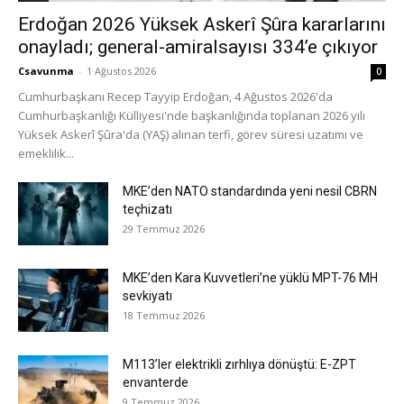
Erdoğan 2026 Yüksek Askerî Şûra kararlarını
onayladı; general-amiralsayısı 334’e çıkıyor
Csavunma
-
1 Ağustos 2026
0
Cumhurbaşkanı Recep Tayyip Erdoğan, 4 Ağustos 2026'da
Cumhurbaşkanlığı Külliyesi'nde başkanlığında toplanan 2026 yılı
Yüksek Askerî Şûra'da (YAŞ) alınan terfi, görev süresi uzatımı ve
emeklilik...
MKE’den NATO standardında yeni nesil CBRN
teçhizatı
29 Temmuz 2026
MKE’den Kara Kuvvetleri’ne yüklü MPT-76 MH
sevkiyatı
18 Temmuz 2026
M113’ler elektrikli zırhlıya dönüştü: E-ZPT
envanterde
9 Temmuz 2026