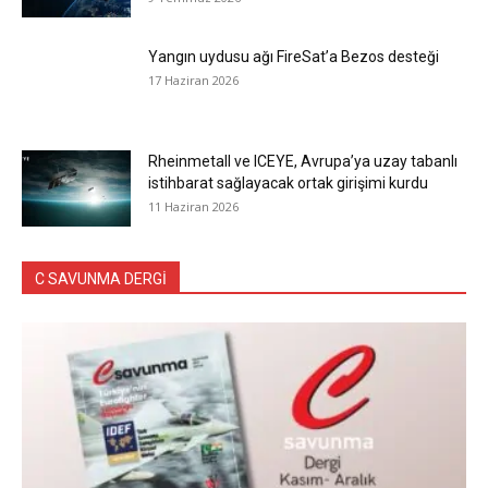
Yangın uydusu ağı FireSat’a Bezos desteği
17 Haziran 2026
Rheinmetall ve ICEYE, Avrupa’ya uzay tabanlı
istihbarat sağlayacak ortak girişimi kurdu
11 Haziran 2026
C SAVUNMA DERGİ