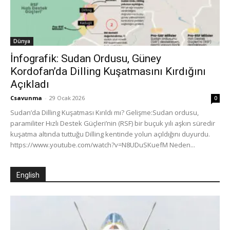
Dünya
İnfografik: Sudan Ordusu, Güney
Kordofan’da Dilling Kuşatmasını Kırdığını
Açıkladı
Csavunma
-
29 Ocak 2026
0
Sudan’da Dilling Kuşatması Kırıldı mı? Gelişme:Sudan ordusu,
paramiliter Hızlı Destek Güçleri’nin (RSF) bir buçuk yılı aşkın süredir
kuşatma altında tuttuğu Dilling kentinde yolun açıldığını duyurdu.
https://www.youtube.com/watch?v=N8UDuSKuefM Neden...
English