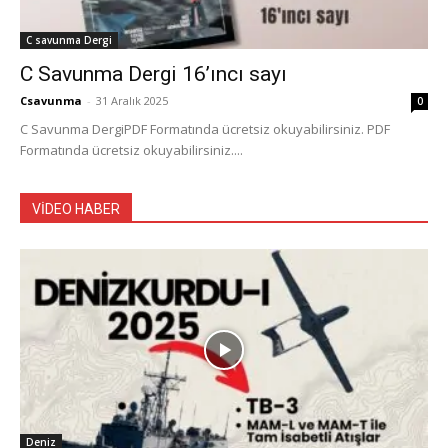
C savunma Dergi
C Savunma Dergi 16’ıncı sayı
Csavunma
-
31 Aralık 2025
0
C Savunma DergiPDF Formatında ücretsiz okuyabilirsiniz. PDF
Formatında ücretsiz okuyabilirsiniz....
VİDEO HABER
Deniz