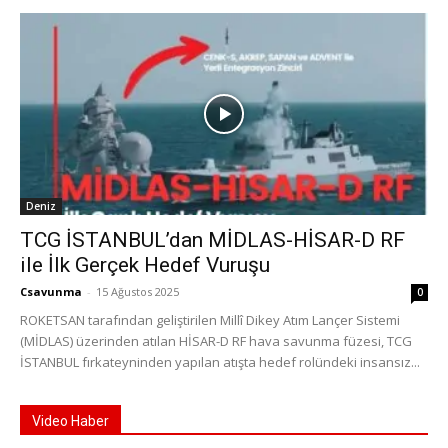
Deniz
TCG İSTANBUL’dan MİDLAS-HİSAR-D RF
ile İlk Gerçek Hedef Vuruşu
Csavunma
-
15 Ağustos 2025
0
ROKETSAN tarafından geliştirilen Millî Dikey Atım Lançer Sistemi
(MİDLAS) üzerinden atılan HİSAR-D RF hava savunma füzesi, TCG
İSTANBUL fırkateyninden yapılan atışta hedef rolündeki insansız...
Video Haber