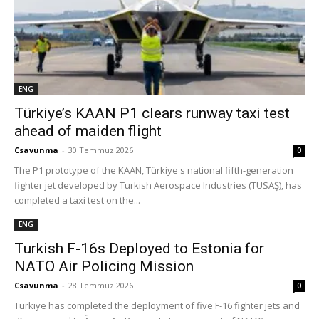
ENG
Türkiye’s KAAN P1 clears runway taxi test
ahead of maiden flight
Csavunma
-
30 Temmuz 2026
0
The P1 prototype of the KAAN, Türkiye's national fifth-generation
fighter jet developed by Turkish Aerospace Industries (TUSAŞ), has
completed a taxi test on the...
ENG
Turkish F-16s Deployed to Estonia for
NATO Air Policing Mission
Csavunma
-
28 Temmuz 2026
0
Türkiye has completed the deployment of five F-16 fighter jets and