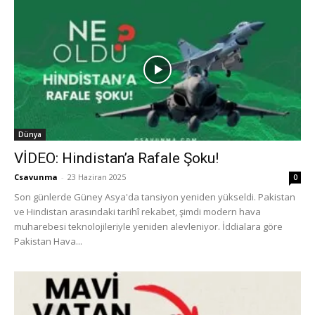
Dünya
VİDEO: Hindistan’a Rafale Şoku!
Csavunma
-
23 Haziran 2025
0
Son günlerde Güney Asya'da tansiyon yeniden yükseldi. Pakistan
ve Hindistan arasındaki tarihî rekabet, şimdi modern hava
muharebesi teknolojileriyle yeniden alevleniyor. İddialara göre
Pakistan Hava...