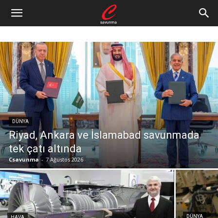
DÜNYA
Riyad, Ankara ve İslamabad savunmada
tek çatı altında
Csavunma
-
7 Ağustos 2026
DÜNYA
HAVA