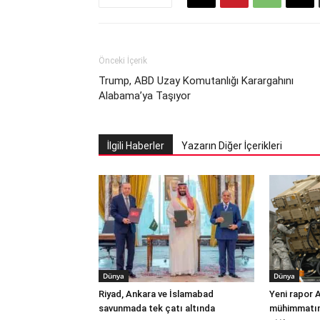
Önceki İçerik
Trump, ABD Uzay Komutanlığı Karargahını
Alabama’ya Taşıyor
İlgili Haberler
Yazarın Diğer İçerikleri
Dünya
Dünya
Riyad, Ankara ve İslamabad
Yeni rapor 
savunmada tek çatı altında
mühimmatınd