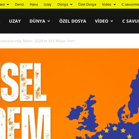
ara
Deniz
Hava
Uzay
Dünya
Özel Dosya
Video
C savunma
A
UZAY
DÜNYA
ÖZEL DOSYA
VIDEO
C SAVU
malarında Rekor: 2024’te 343 Milyar Avro