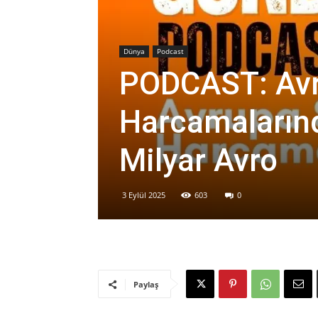
Dünya
Podcast
PODCAST: Av
Harcamalarınd
Milyar Avro
3 Eylül 2025
603
0
Paylaş