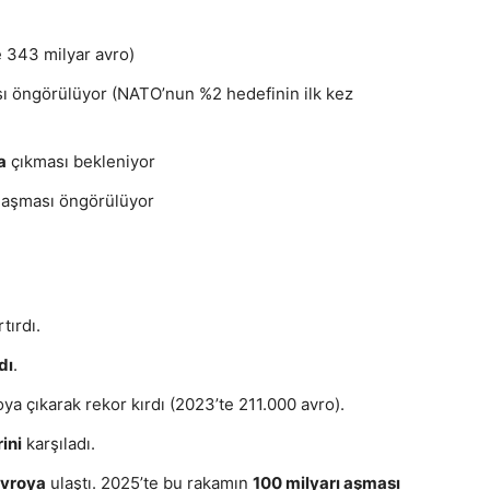
 343 milyar avro)
ı öngörülüyor (NATO’nun %2 hedefinin ilk kez
a
çıkması bekleniyor
aşması öngörülüyor
tırdı.
dı
.
a çıkarak rekor kırdı (2023’te 211.000 avro).
ini
karşıladı.
avroya
ulaştı. 2025’te bu rakamın
100 milyarı aşması