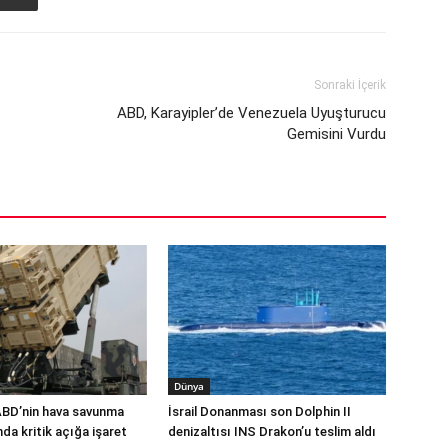
Sonraki İçerik
ABD, Karayipler’de Venezuela Uyuşturucu
Gemisini Vurdu
Dünya
ABD’nin hava savunma
İsrail Donanması son Dolphin II
a kritik açığa işaret
denizaltısı INS Drakon’u teslim aldı