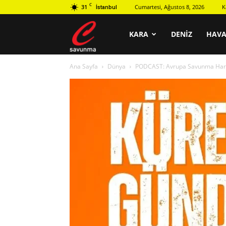
C
31
Cumartesi, Ağustos 8, 2026
K
İstanbul
C
KARA
DENIZ
HAV
Ana Sayfa
Dünya
PODCAST: Avrupa Savunma Harca
savunma