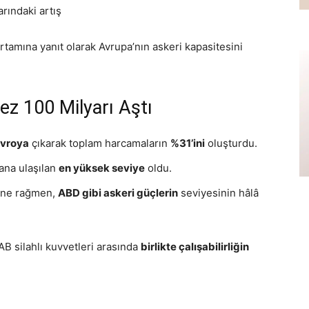
arındaki artış
rtamına yanıt olarak Avrupa’nın askeri kapasitesini
Kez 100 Milyarı Aştı
avroya
çıkarak toplam harcamaların
%31’ini
oluşturdu.
yana ulaşılan
en yüksek seviye
oldu.
ine rağmen,
ABD gibi askeri güçlerin
seviyesinin hâlâ
AB silahlı kuvvetleri arasında
birlikte çalışabilirliğin