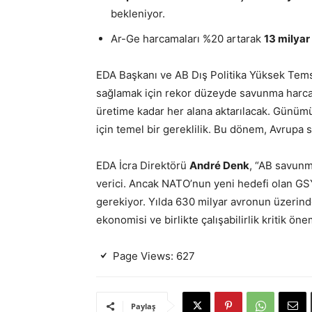
bekleniyor.
Ar-Ge harcamaları %20 artarak
13 milyar
EDA Başkanı ve AB Dış Politika Yüksek Tems
sağlamak için rekor düzeyde savunma harcama
üretime kadar her alana aktarılacak. Günüm
için temel bir gereklilik. Bu dönem, Avrupa 
EDA İcra Direktörü
André Denk
, “AB savunm
verici. Ancak NATO’nun yeni hedefi olan GSY
gerekiyor. Yılda 630 milyar avronun üzerinde
ekonomisi ve birlikte çalışabilirlik kritik öne
Page Views:
627
Paylaş