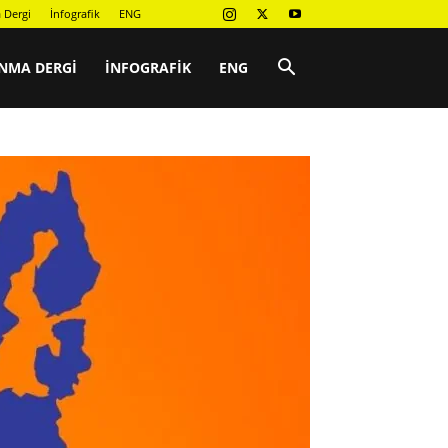
 Dergi
İnfografik
ENG
NMA DERGI
İNFOGRAFIK
ENG