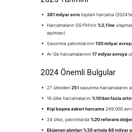
381 milyar avro
toplam harcama (2024’te
Harcamaların GSYİH’nin
%2,1’ine
ulaşmas
aşılması)
Savunma yatırımlarının
130 milyar avroy
Ar-Ge harcamalarının
17 milyar avroya
ul
2024 Önemli Bulgular
27 ülkeden
25’i
savunma harcamalarını ar
16 ülke harcamalarını
%10’dan fazla artır
Kişi başına askeri harcama
249.000 avroy
24 ülke, yatırımlarda
%20 referans değer
Ekipman alımları %39 artışla 88 milyar 