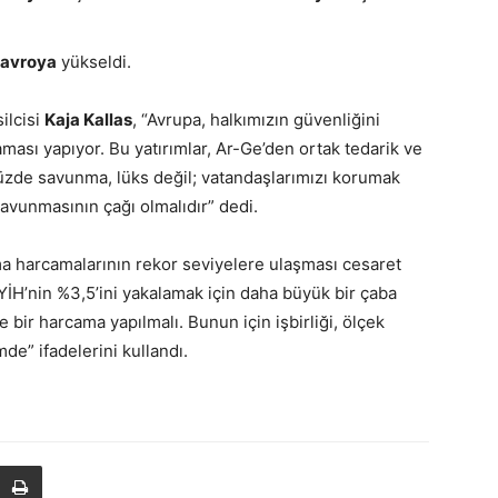
 avroya
yükseldi.
ilcisi
Kaja Kallas
, “Avrupa, halkımızın güvenliğini
sı yapıyor. Bu yatırımlar, Ar-Ge’den ortak tedarik ve
üzde savunma, lüks değil; vatandaşlarımızı korumak
savunmasının çağı olmalıdır” dedi.
a harcamalarının rekor seviyelere ulaşması cesaret
İH’nin %3,5’ini yakalamak için daha büyük bir çaba
 bir harcama yapılmalı. Bunun için işbirliği, ölçek
mde” ifadelerini kullandı.