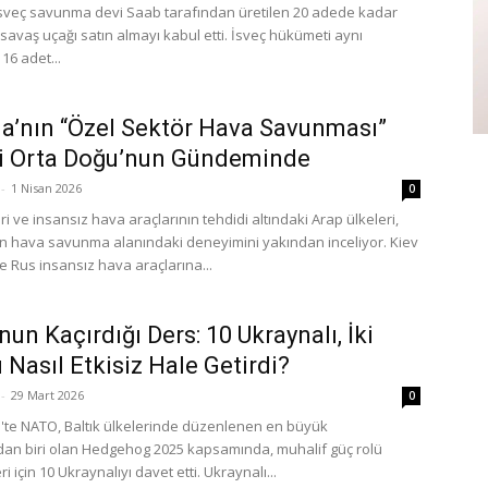
sveç savunma devi Saab tarafından üretilen 20 adede kadar
savaş uçağı satın almayı kabul etti. İsveç hükümeti aynı
6 adet...
a’nın “Özel Sektör Hava Savunması”
i Orta Doğu’nun Gündeminde
-
1 Nisan 2026
0
ri ve insansız hava araçlarının tehdidi altındaki Arap ülkeleri,
n hava savunma alanındaki deneyimini yakından inceliyor. Kiev
e Rus insansız hava araçlarına...
un Kaçırdığı Ders: 10 Ukraynalı, İki
 Nasıl Etkisiz Hale Getirdi?
-
29 Mart 2026
0
'te NATO, Baltık ülkelerinde düzenlenen en büyük
rdan biri olan Hedgehog 2025 kapsamında, muhalif güç rolü
i için 10 Ukraynalıyı davet etti. Ukraynalı...