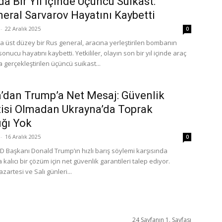
da Bir Yıl İçinde Üçüncü Suikast:
eral Sarvarov Hayatını Kaybetti
-
22 Aralık 2025
0
 üst düzey bir Rus general, aracına yerleştirilen bombanın
onucu hayatını kaybetti. Yetkililer, olayın son bir yıl içinde araç
gerçekleştirilen üçüncü suikast...
’dan Trump’a Net Mesaj: Güvenlik
isi Olmadan Ukrayna’da Toprak
ığı Yok
-
16 Aralık 2025
0
D Başkanı Donald Trump’ın hızlı barış söylemi karşısında
kalıcı bir çözüm için net güvenlik garantileri talep ediyor.
azartesi ve Salı günleri...
24 Sayfanın 1. Sayfası