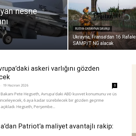
ayan nesne
ını
RUSYA-UKRAYNA SAVAŞI
Ukrayna, Fransa’dan 16 Rafale
SAMP/T NG alacak
rupa’daki askeri varlığını gözden
cek
-
19 Haziran 2026
0
 Bakanı Pete Hegseth, Avrupa'daki ABD kuvvet konumunu ve üs
ı inceleyecek, 6 aya kadar sürebilecek bir gözden geçirme
ı açıkladı. Hegseth, Perşembe...
a’dan Patriot’a maliyet avantajlı rakip: