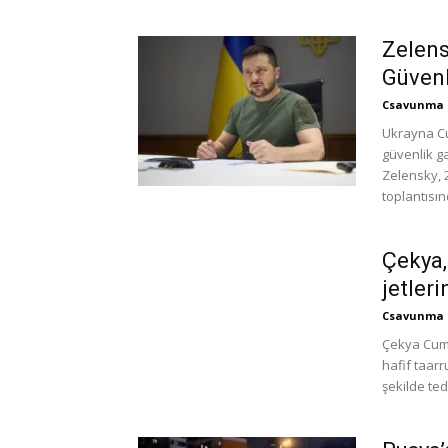
Zelens
Güvenl
Csavunma
Ukrayna Cu
güvenlik g
Zelensky, 2
toplantısın
Çekya,
jetleri
Csavunma
Çekya Cumh
hafif taarr
şekilde ted