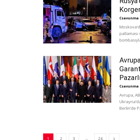
Rusya’
Korgen
Csavunma
Moskova’da
patlaması s
bombasıyla 
Avrupa
Garant
Pazarl
Csavunma
Avrupa, AB
Ukrayna’da 
Berlin’de P
...
1
2
3
24