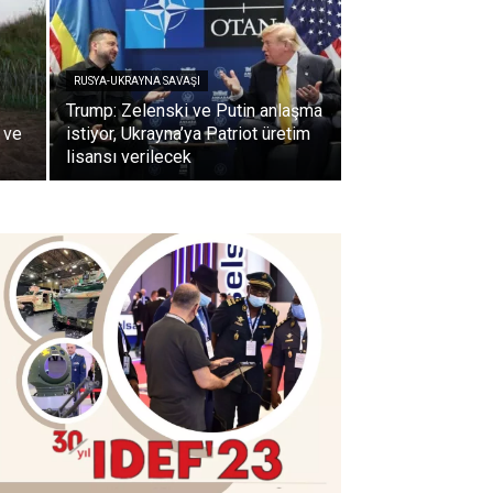
RUSYA-UKRAYNA SAVAŞI
Trump: Zelenski ve Putin anlaşma
 ve
istiyor, Ukrayna’ya Patriot üretim
lisansı verilecek