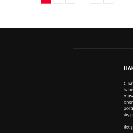
HA
C Sa
haber
masa
önem
polit
dış p
İleti