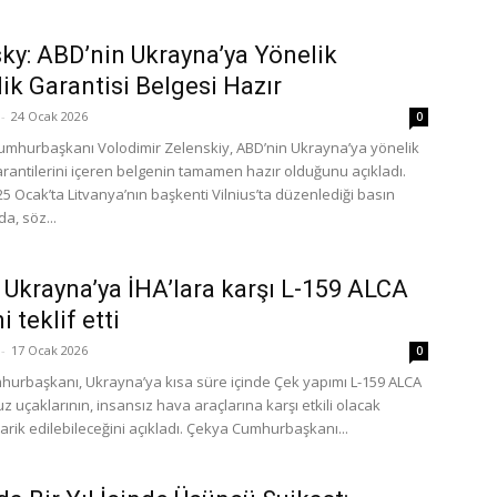
ky: ABD’nin Ukrayna’ya Yönelik
ik Garantisi Belgesi Hazır
-
24 Ocak 2026
0
mhurbaşkanı Volodimir Zelenskiy, ABD’nin Ukrayna’ya yönelik
arantilerini içeren belgenin tamamen hazır olduğunu açıkladı.
5 Ocak’ta Litvanya’nın başkenti Vilnius’ta düzenlediği basın
da, söz...
 Ukrayna’ya İHA’lara karşı L-159 ALCA
ni teklif etti
-
17 Ocak 2026
0
urbaşkanı, Ukrayna’ya kısa süre içinde Çek yapımı L-159 ALCA
uz uçaklarının, insansız hava araçlarına karşı etkili olacak
arik edilebileceğini açıkladı. Çekya Cumhurbaşkanı...