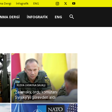
ma Dergi
İnfografik
ENG
UNMA DERGI
İNFOGRAFIK
ENG
RUSYA-UKRAYNA SAVAŞI
i
Zelensky, ordu komutanı
Syrsky’yi görevden aldı