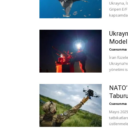
Ukrayna, İ
Gripen E/F 
kapsamda 1
Ukrayn
Model
Csavunma
İran füzele
Ukrayna’nı
yönetimi is
NATO’n
Taburu
Csavunma
Mayıs 2025
tatbikatla
üstlenmeler