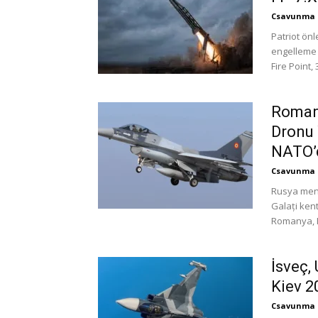
Csavunma
Patriot önl
engelleme 
Fire Point,
Romany
Dronu 
NATO’d
Csavunma
Rusya menş
Galați ken
Romanya, N
İsveç,
Kiev 2
Csavunma