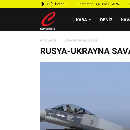
C
25
Perşembe, Ağustos 6, 2026
İstanbul
C
KARA
DENIZ
HAV
Ana Sayfa
Rusya-Ukrayna Savaşı
savunma
RUSYA-UKRAYNA SAV