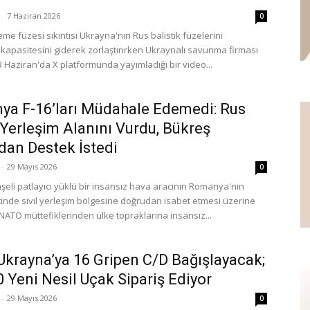
-
7 Haziran 2026
0
eme füzesi sıkıntısı Ukrayna'nın Rus balistik füzelerini
kapasitesini giderek zorlaştırırken Ukraynalı savunma firması
 3 Haziran'da X platformunda yayımladığı bir video...
a F-16’ları Müdahale Edemedi: Rus
Yerleşim Alanını Vurdu, Bükreş
an Destek İstedi
-
29 Mayıs 2026
0
eli patlayıcı yüklü bir insansız hava aracının Romanya'nın
tinde sivil yerleşim bölgesine doğrudan isabet etmesi üzerine
ATO müttefiklerinden ülke topraklarına insansız...
 Ukrayna’ya 16 Gripen C/D Bağışlayacak;
0 Yeni Nesil Uçak Sipariş Ediyor
-
29 Mayıs 2026
0