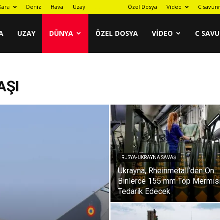
Kara
Deniz
Hava
Uzay
Dünya
Özel Dosya
Video
C savun
A
UZAY
DÜNYA
ÖZEL DOSYA
VIDEO
C SAV
AŞI
RUSYA-UKRAYNA SAVAŞI
Ukrayna, Rheinmetall’den On
Binlerce 155 mm Top Mermis
Tedarik Edecek