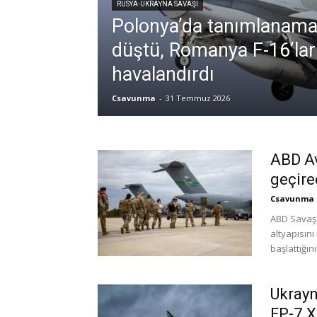
RUSYA-UKRAYNA SAVAŞI
Polonya’da tanımlanam
düştü, Romanya F-16’lar
havalandırdı
Csavunma
-
31 Temmuz 2026
ABD Av
geçire
Csavunma
ABD Savaş
altyapısın
başlattığın
Ukrayn
FP-7.X