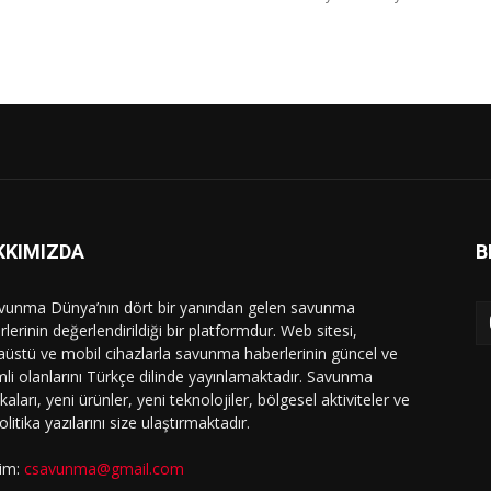
KKIMIZDA
B
vunma Dünya’nın dört bir yanından gelen savunma
lerinin değerlendirildiği bir platformdur. Web sitesi,
üstü ve mobil cihazlarla savunma haberlerinin güncel ve
li olanlarını Türkçe dilinde yayınlamaktadır. Savunma
ikaları, yeni ürünler, yeni teknolojiler, bölgesel aktiviteler ve
olitika yazılarını size ulaştırmaktadır.
şim:
csavunma@gmail.com