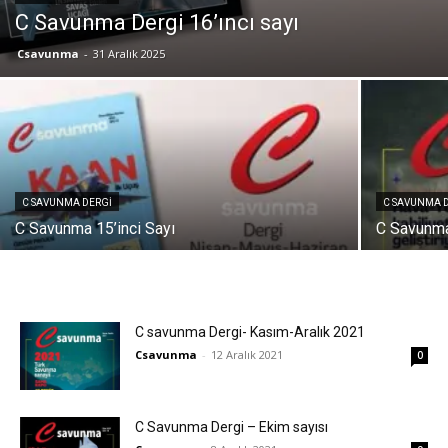
C Savunma Dergi 16’ıncı sayı
Csavunma
-
31 Aralık 2025
C SAVUNMA DERGI
C SAVUNMA 
C Savunma 15’inci Sayı
C Savunma
C savunma Dergi- Kasım-Aralık 2021
Csavunma
-
12 Aralık 2021
0
C Savunma Dergi – Ekim sayısı