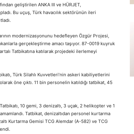
fından geliştirilen ANKA III ve HÜRJET,
opladı. Bu uçuş, Türk havacılık sektörünün ileri
tladı.
larının modernizasyonunu hedefleyen Özgür Projesi,
mkanlarla gerçekleştirme amacı taşıyor. 87-0019 kuyruk
rtalı Tatbikatına katılarak projedeki ilerlemeyi
tı, Türk Silahlı Kuvvetleri’nin askeri kabiliyetlerini
 olarak öne çıktı. 11 bin personelin katıldığı tatbikat, 45
bikatı, 10 gemi, 3 denizaltı, 3 uçak, 2 helikopter ve 1
a tamamlandı. Tatbikat, denizaltıdan personel kurtarma
nizaltı Kurtarma Gemisi TCG Alemdar (A-582) ve TCG
lendi.