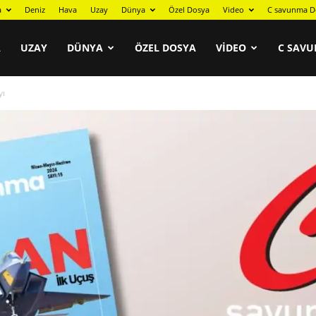
a
Deniz
Hava
Uzay
Dünya
Özel Dosya
Video
C savunma D
A
UZAY
DÜNYA
ÖZEL DOSYA
VIDEO
C SAVU
yı