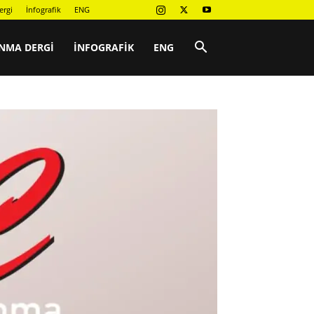
ergi
İnfografik
ENG
NMA DERGI
İNFOGRAFIK
ENG