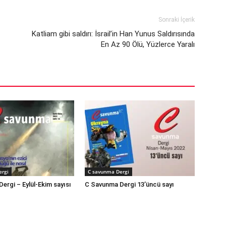
Sonraki İçerik
Katliam gibi saldırı: İsrail’in Han Yunus Saldırısında
En Az 90 Ölü, Yüzlerce Yaralı
ergi
C savunma Dergi
ergi – Eylül-Ekim sayısı
C Savunma Dergi 13’üncü sayı