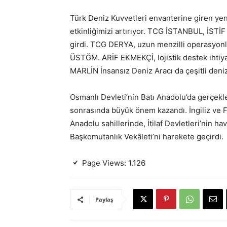
Türk Deniz Kuvvetleri envanterine giren yeni
etkinliğimizi artırıyor. TCG İSTANBUL, İSTİF 
girdi. TCG DERYA, uzun menzilli operasyonla
ÜSTĞM. ARİF EKMEKÇİ, lojistik destek ihtiyaç
MARLİN İnsansız Deniz Aracı da çeşitli deniz
Osmanlı Devleti’nin Batı Anadolu’da gerçekleş
sonrasında büyük önem kazandı. İngiliz ve F
Anadolu sahillerinde, İtilaf Devletleri’nin h
Başkomutanlık Vekâleti’ni harekete geçirdi.
Page Views:
1.126
Paylaş