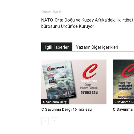
Önceki İçerik
NATO, Orta Doğu ve Kuzey Afrika’daki ilk irtibat
bürosunu Ürdün’de Kuruyor
İlgili Haberler
Yazarın Diğer İçerikleri
C savunma Dergi
C savunma D
C Savunma Dergi 16’ıncı sayı
C Savunma D