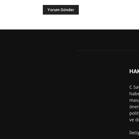
HA
C Sa
habe
masa
önem
polit
ve d
İlet