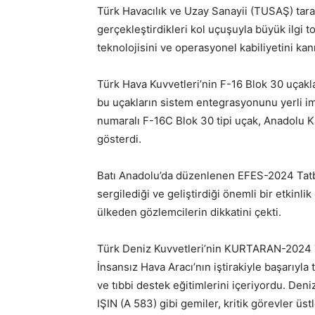
Türk Havacılık ve Uzay Sanayii (TUSAŞ) tara
gerçekleştirdikleri kol uçuşuyla büyük ilgi t
teknolojisini ve operasyonel kabiliyetini kanı
Türk Hava Kuvvetleri’nin F-16 Blok 30 uçak
bu uçakların sistem entegrasyonunu yerli i
numaralı F-16C Blok 30 tipi uçak, Anadolu Ka
gösterdi.
Batı Anadolu’da düzenlenen EFES-2024 Tatbika
sergilediği ve geliştirdiği önemli bir etkinlik
ülkeden gözlemcilerin dikkatini çekti.
Türk Deniz Kuvvetleri’nin KURTARAN-2024 Tat
İnsansız Hava Aracı’nın iştirakiyle başarıyl
ve tıbbi destek eğitimlerini içeriyordu. De
IŞIN (A 583) gibi gemiler, kritik görevler üst