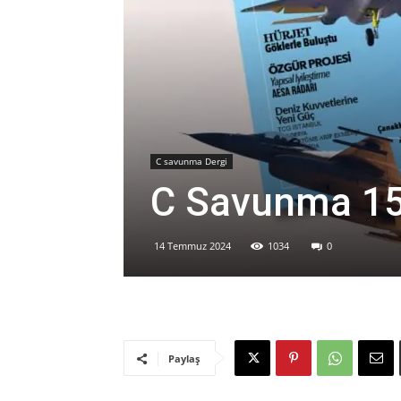
C savunma Dergi
C Savunma 15’
14 Temmuz 2024
1034
0
Paylaş