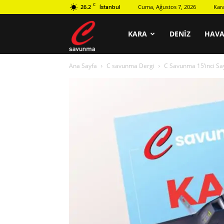
C
26.2
Cuma, Ağustos 7, 2026
Kar
İstanbul
C
KARA
DENIZ
HAV
Ana Sayfa
C savunma Dergi
C Savunma 15’inci Sa
savunma