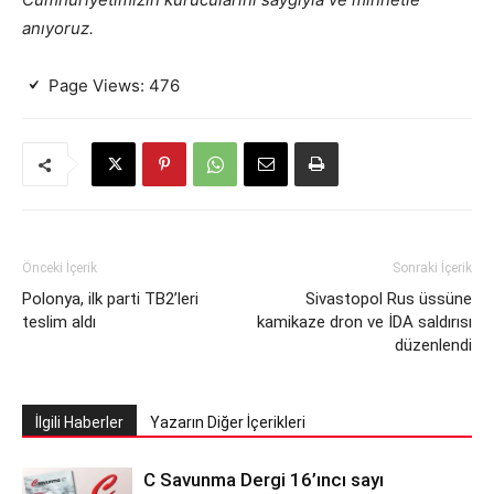
anıyoruz.
Page Views:
476
Önceki İçerik
Sonraki İçerik
Polonya, ilk parti TB2’leri
Sivastopol Rus üssüne
teslim aldı
kamikaze dron ve İDA saldırısı
düzenlendi
İlgili Haberler
Yazarın Diğer İçerikleri
C Savunma Dergi 16’ıncı sayı