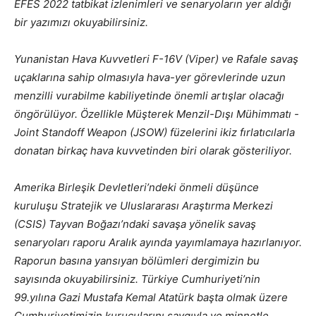
EFES 2022
tatbikat izlenimleri ve senaryoların yer aldığı
bir yazımızı
okuyabilirsiniz.
Yunanistan Hava Kuvvetleri F-16V (Viper) ve Rafale savaş
uçaklarına
sahip olmasıyla hava-yer görevlerinde uzun
menzilli vurabilme kabiliyetinde
önemli artışlar olacağı
öngörülüyor. Özellikle Müşterek Menzil-Dışı
Mühimmatı -
Joint Standoff Weapon (JSOW) füzelerini ikiz fırlatıcılarla
donatan birkaç hava kuvvetinden biri olarak gösteriliyor.
Amerika Birleşik Devletleri’ndeki önmeli düşünce
kuruluşu Stratejik
ve Uluslararası Araştırma Merkezi
(CSIS) Tayvan Boğazı’ndaki savaşa yönelik
savaş
senaryoları raporu Aralık ayında yayımlamaya hazırlanıyor.
Raporun
basına yansıyan bölümleri dergimizin bu
sayısında okuyabilirsiniz.
Türkiye Cumhuriyeti’nin
99.yılına Gazi Mustafa Kemal Atatürk başta
olmak üzere
Cumhuriyetimizin kurucularını saygıyla ve minnetle