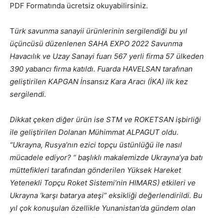
PDF Formatında ücretsiz okuyabilirsiniz.
T
ürk savunma sanayii ürünlerinin sergilendiği bu yıl
üçüncüsü
düzenlenen SAHA EXPO 2022 Savunma
Havacılık ve Uzay Sanayi fuarı 567
yerli firma 57 ülkeden
390 yabancı firma katıldı. Fuarda HAVELSAN tarafınan
geliştirilen KAPGAN İnsansız Kara Aracı (İKA) ilk kez
sergilendi.
Dikkat çeken
diğer ürün ise STM ve ROKETSAN işbirliği
ile geliştirilen Dolanan Mühimmat
ALPAGUT oldu.
“Ukrayna, Rusya’nın ezici topçu üstünlüğü ile nasıl
mücadele ediyor?
“ başlıklı makalemizde Ukrayna’ya batı
müttefikleri tarafından gönderilen
Yüksek Hareket
Yetenekli Topçu Roket Sistemi’nin HIMARS) etkileri ve
Ukrayna ‘karşı batarya ateşi” eksikliği değerlendirildi.
Bu
yıl çok konuşulan özellikle Yunanistan’da gündem olan