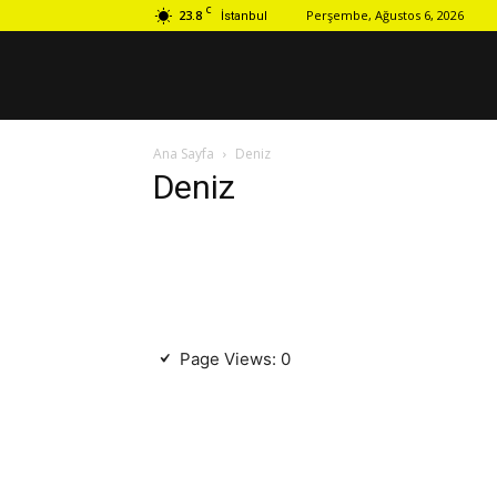
C
23.8
Perşembe, Ağustos 6, 2026
İstanbul
Ana Sayfa
Deniz
Deniz
Page Views:
0