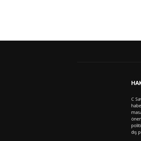
HA
C Sa
haber
masa
önem
polit
dış p