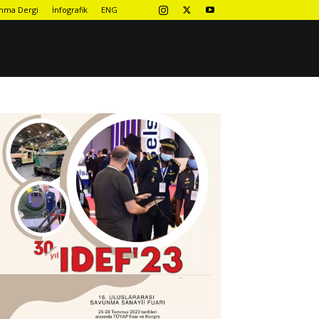
nma Dergi
İnfografik
ENG