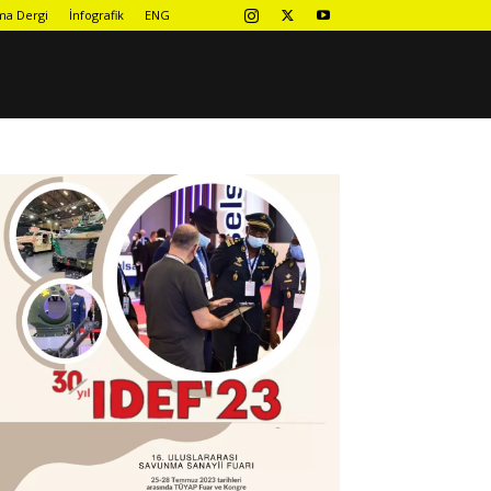
ma Dergi
İnfografik
ENG