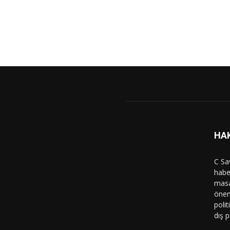
HA
C Sa
haber
masa
önem
polit
dış p