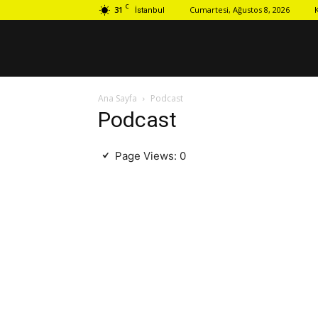
C
31
Cumartesi, Ağustos 8, 2026
İstanbul
Ana Sayfa
Podcast
Podcast
Page Views:
0