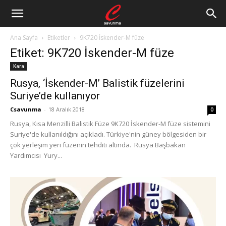
Ana Sayfa
Etiketler
9K720 İskender-M füze
Etiket: 9K720 İskender-M füze
Kara
Rusya, ‘İskender-M’ Balistik füzelerini
Suriye’de kullanıyor
Csavunma
-
18 Aralık 2018
0
Rusya, Kısa Menzilli Balistik Füze 9K720 İskender-M füze sistemini
Suriye'de kullanıldığını açıkladı. Türkiye'nin güney bölgesiden bir
çok yerleşim yeri füzenin tehditi altında. Rusya Başbakan
Yardımcısı Yury...