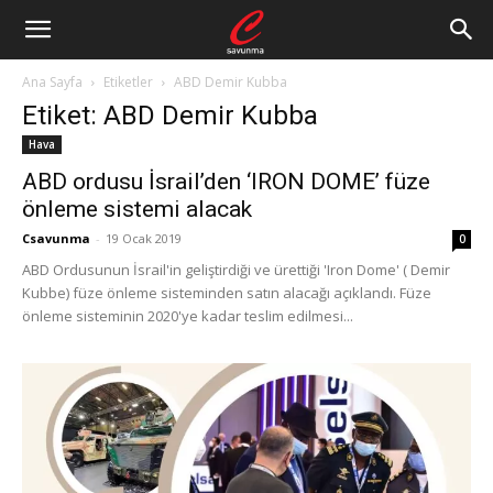
Ana Sayfa
Etiketler
ABD Demir Kubba
Etiket: ABD Demir Kubba
Hava
ABD ordusu İsrail’den ‘IRON DOME’ füze
önleme sistemi alacak
Csavunma
-
19 Ocak 2019
0
ABD Ordusunun İsrail'in geliştirdiği ve ürettiği 'Iron Dome' ( Demir
Kubbe) füze önleme sisteminden satın alacağı açıklandı. Füze
önleme sisteminin 2020'ye kadar teslim edilmesi...