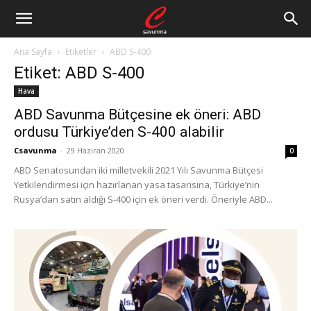
Ana Sayfa
Etiketler
ABD S-400
Etiket: ABD S-400
Hava
ABD Savunma Bütçesine ek öneri: ABD
ordusu Türkiye’den S-400 alabilir
Csavunma
-
29 Haziran 2020
0
ABD Senatosundan iki milletvekili 2021 Yılı Savunma Bütçesi
Yetkilendirmesi için hazırlanan yasa tasarısına, Türkiye’nin
Rusya’dan satın aldığı S-400 için ek öneri verdi. Öneriyle ABD...