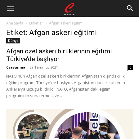
Ana Sayfa
Etiketler
Afgan askeri eğitimi
Etiket: Afgan askeri eğitimi
Dünya
Afgan özel askeri birliklerinin eğitimi
Türkiye’de başlıyor
Csavunma
-
29 Temmuz 2021
0
NATO'nun Afgan özel askeri birliklerinin Afganistan dışındaki ilk
eğitim programı Türkiye'de başlıyor. Afganistan'dan ilk kafilenin
Ankara'ya uçtuğu bildirildi. NATO, Afganistan'daki eğitim
programının sona ermesi ve...