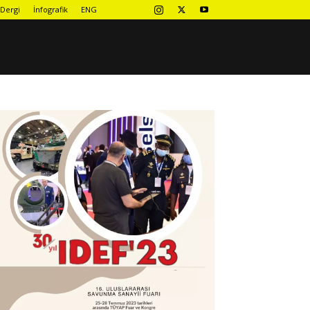
Dergi
İnfografik
ENG