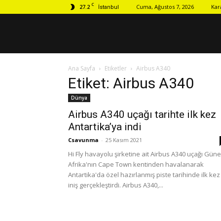
C
27.2
Cuma, Ağustos 7, 2026
Kar
İstanbul
Ana Sayfa
Etiketler
Airbus A340
Etiket: Airbus A340
Dünya
Airbus A340 uçağı tarihte ilk kez
Antartika’ya indi
Csavunma
-
25 Kasım 2021
Hi Fly havayolu şirketine ait Airbus A340 uçağı Gün
Afrika'nın Cape Town kentinden havalanarak
Antartika'da özel hazırlanmış piste tarihinde ilk kez
iniş gerçekleştirdi. Airbus A340,...