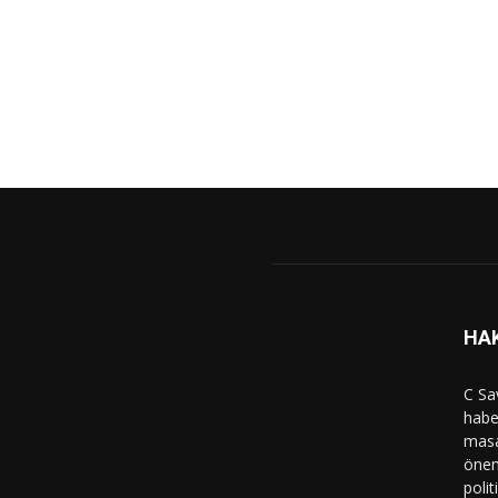
HA
C Sa
haber
masa
önem
polit