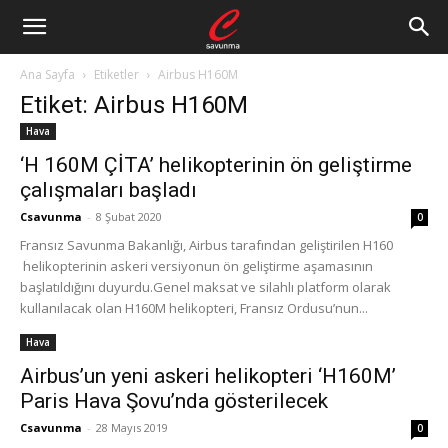
Ana Sayfa
Etiketler
Airbus H160M
Etiket: Airbus H160M
Hava
‘H 160M ÇİTA’ helikopterinin ön geliştirme
çalışmaları başladı
Csavunma
-
8 Şubat 2020
0
Fransız Savunma Bakanlığı, Airbus tarafından geliştirilen H160
helikopterinin askeri versiyonun ön geliştirme aşamasının
başlatıldığını duyurdu.Genel maksat ve silahlı platform olarak
kullanılacak olan H160M helikopteri, Fransız Ordusu’nun...
Hava
Airbus’un yeni askeri helikopteri ‘H160M’
Paris Hava Şovu’nda gösterilecek
Csavunma
-
28 Mayıs 2019
0