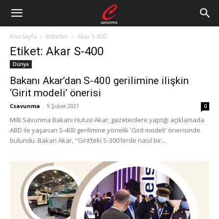
Ana Sayfa
Etiketler
Akar S-400
Etiket: Akar S-400
Dünya
Bakanı Akar’dan S-400 gerilimine ilişkin
‘Girit modeli’ önerisi
Csavunma
-
9 Şubat 2021
0
Milli Savunma Bakanı Hulusi Akar, gazetecilere yaptığı açıklamada
ABD ile yaşanan S-400 gerilimine yönelik 'Girit modeli' önerisinde
bulundu. Bakan Akar, "Girit’teki S-300'lerde nasıl bir...