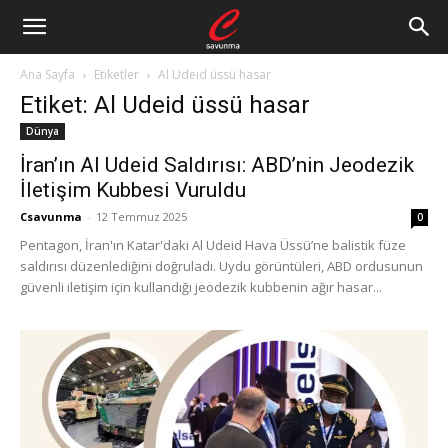
Ana Sayfa
Etiketler
Al Udeid üssü hasar
Etiket: Al Udeid üssü hasar
Dünya
İran’ın Al Udeid Saldırısı: ABD’nin Jeodezik
İletişim Kubbesi Vuruldu
Csavunma
-
12 Temmuz 2025
0
Pentagon, İran'ın Katar'daki Al Udeid Hava Üssü’ne balistik füze
saldırısı düzenlediğini doğruladı. Uydu görüntüleri, ABD ordusunun
güvenli iletişim için kullandığı jeodezik kubbenin ağır hasar...