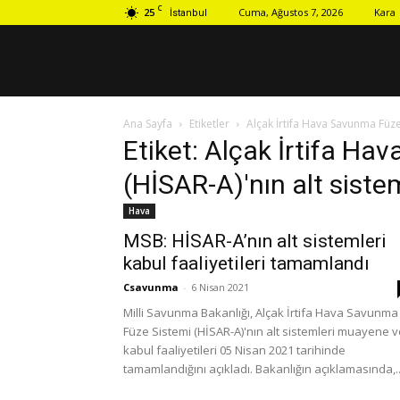
C
25
Cuma, Ağustos 7, 2026
Kara
İstanbul
Ana Sayfa
Etiketler
Alçak İrtifa Hava Savunma Füze 
Etiket: Alçak İrtifa H
(HİSAR-A)'nın alt sistem
Hava
MSB: HİSAR-A’nın alt sistemleri
kabul faaliyetileri tamamlandı
Csavunma
-
6 Nisan 2021
Milli Savunma Bakanlığı, Alçak İrtifa Hava Savunma
Füze Sistemi (HİSAR-A)'nın alt sistemleri muayene v
kabul faaliyetileri 05 Nisan 2021 tarihinde
tamamlandığını açıkladı. Bakanlığın açıklamasında,..