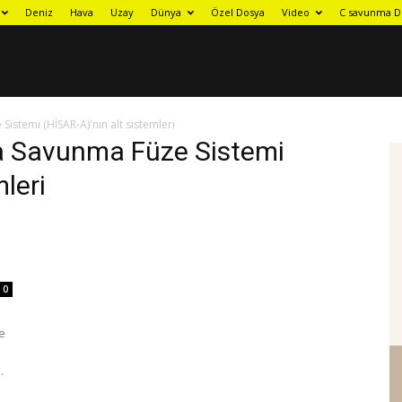
Deniz
Hava
Uzay
Dünya
Özel Dosya
Video
C savunma D
Sistemi (HİSAR-A)'nın alt sistemleri
ava Savunma Füze Sistemi
leri
0
e
.