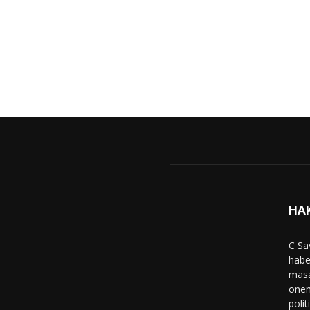
HA
C Sa
haber
masa
önem
polit