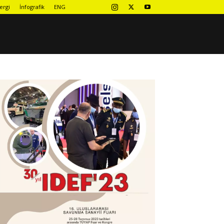
ergi
İnfografik
ENG