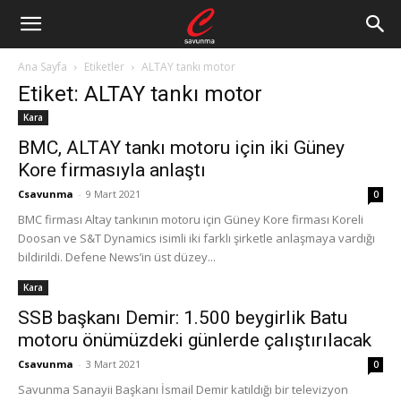
Ana Sayfa
Etiketler
ALTAY tankı motor
Etiket: ALTAY tankı motor
Kara
BMC, ALTAY tankı motoru için iki Güney
Kore firmasıyla anlaştı
Csavunma
-
9 Mart 2021
0
BMC firması Altay tankının motoru için Güney Kore firması Koreli
Doosan ve S&T Dynamics isimli iki farklı şirketle anlaşmaya vardığı
bildirildi. Defene News’in üst düzey...
Kara
SSB başkanı Demir: 1.500 beygirlik Batu
motoru önümüzdeki günlerde çalıştırılacak
Csavunma
-
3 Mart 2021
0
Savunma Sanayii Başkanı İsmail Demir katıldığı bir televizyon