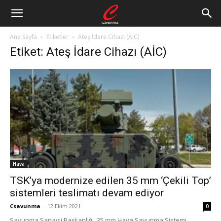
Ana Sayfa
Etiketler
Ateş İdare Cihazı (AİC)
Etiket: Ateş İdare Cihazı (AİC)
Hava
TSK’ya modernize edilen 35 mm ‘Çekili Top’
sistemleri teslimatı devam ediyor
Csavunma
-
12 Ekim 2021
0
Savunma Sanayii Başkanlığı, 35 mm Hava Savunma Sistemi