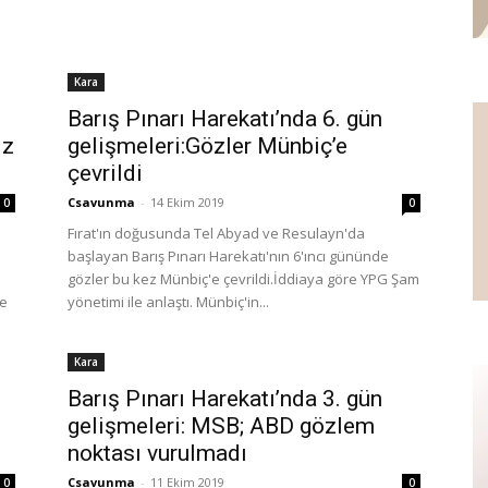
Kara
Barış Pınarı Harekatı’nda 6. gün
ız
gelişmeleri:Gözler Münbiç’e
çevrildi
Csavunma
-
14 Ekim 2019
0
0
Fırat'ın doğusunda Tel Abyad ve Resulayn'da
başlayan Barış Pınarı Harekatı'nın 6'ıncı gününde
gözler bu kez Münbiç'e çevrildi.İddiaya göre YPG Şam
de
yönetimi ile anlaştı. Münbiç'in...
Kara
Barış Pınarı Harekatı’nda 3. gün
gelişmeleri: MSB; ABD gözlem
noktası vurulmadı
Csavunma
-
11 Ekim 2019
0
0