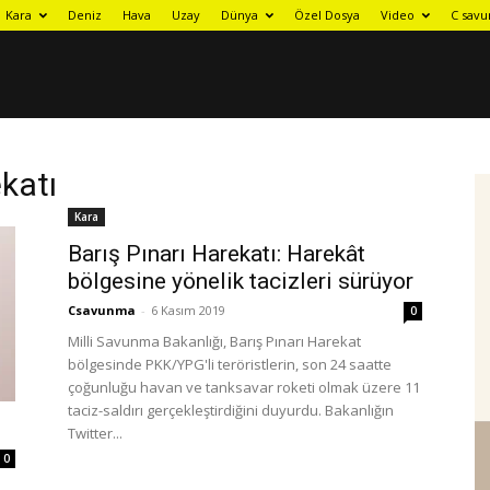
Kara
Deniz
Hava
Uzay
Dünya
Özel Dosya
Video
C savu
ekatı
Kara
Barış Pınarı Harekatı: Harekât
bölgesine yönelik tacizleri sürüyor
Csavunma
-
6 Kasım 2019
0
Milli Savunma Bakanlığı, Barış Pınarı Harekat
bölgesinde PKK/YPG'li teröristlerin, son 24 saatte
çoğunluğu havan ve tanksavar roketi olmak üzere 11
taciz-saldırı gerçekleştirdiğini duyurdu. Bakanlığın
Twitter...
0