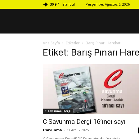
C
30.9
Perşembe, Ağustos 6, 2026
İstanbul
Ana Sayfa
Etiketler
Barış Pınarı Harekatı
Etiket: Barış Pınarı Har
C savunma Dergi
C Savunma Dergi 16’ıncı sayı
Csavunma
-
31 Aralık 2025
C Savunma DergiPDF Formatında ücretsiz