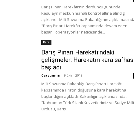
Barış Pınarı Harekâtı'nın dördüncü gününde
Resulayn meskun mahali kontrol altına alındığı
açıklandı. Milli Savunma Bakanlığı'nın açıklamasınd
"Barış Pınarı Harekâtı kapsamında devam eden
başarılı operasyonlar neticesinde...
Kara
Barış Pınarı Harekatı’ndaki
gelişmeler: Harekatın kara safhas
başladı
Csavunma
-
9 Ekim 2019
Milli Savunma Bakanlığı, Barış Pınarı Harekâtı
kapsamında Fırat’ın doğusuna kara harekâtına
başlandığını açıkladı. Bakanlığın açıklamasında,
"Kahraman Türk Silahlı Kuvvetlerimiz ve Suriye Millî
Ordusu, Barış...