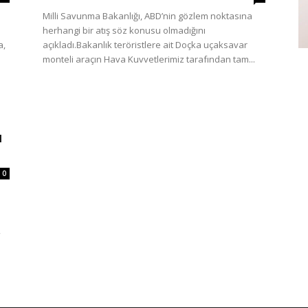
Milli Savunma Bakanlığı, ABD’nin gözlem noktasına
herhangi bir atış söz konusu olmadığını
a,
açıkladı.Bakanlık teröristlere ait Doçka uçaksavar
monteli araçın Hava Kuvvetlerimiz tarafından tam...
ı
0