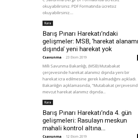
okuyabilirsiniz. PDF Formatında ücretsiz
okuyabilirsiniz....
Kara
Barış Pınarı Harekatı’ndaki
gelişmeler: MSB, ‘harekat alanam
dışında’ yeni harekat yok
Csavunma
-
23 Ekim 2019
Milli Savunma Bakanlığı, (MSB) Mutabakat
çerçevesinde harekat alanımız dışında yeni bir
harekat icra edilmesine gerek kalmadığını açıkladı.
Bakanlığın açıklamasında, "Mutabakat çerçevesin
mevcut harekat alanımız dışında...
Kara
Barış Pınarı Harekatı’nda 4. gün
gelişmeleri: Rasulayn meskun
mahali kontrol altına...
Csavunma
-
12 Ekim 2019