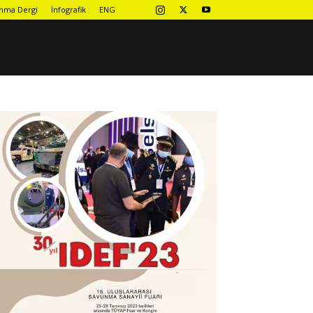
nma Dergi
İnfografik
ENG