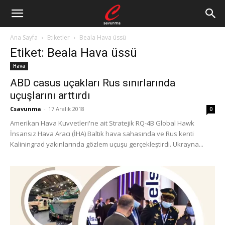
Ana Sayfa
Etiketler
Beala Hava üssü
Etiket: Beala Hava üssü
Hava
ABD casus uçakları Rus sınırlarında
uçuşlarını arttırdı
Csavunma
-
17 Aralık 2018
0
Amerikan Hava Kuvvetleri'ne ait Stratejik RQ-4B Global Hawk
İnsansız Hava Aracı (İHA) Baltık hava sahasında ve Rus kenti
Kaliningrad yakınlarında gözlem uçuşu gerçekleştirdi. Ukrayna...