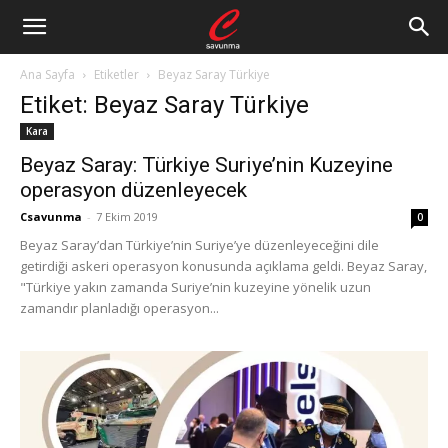
Ana Sayfa
Etiketler
Beyaz Saray Türkiye
Etiket: Beyaz Saray Türkiye
Kara
Beyaz Saray: Türkiye Suriye’nin Kuzeyine
operasyon düzenleyecek
Csavunma
-
7 Ekim 2019
0
Beyaz Saray’dan Türkiye’nin Suriye’ye düzenleyeceğini dile
getirdiği askeri operasyon konusunda açıklama geldi. Beyaz Saray,
"Türkiye yakın zamanda Suriye’nin kuzeyine yönelik uzun
zamandır planladığı operasyon...