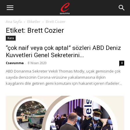
Ana Sayfa
Etiketler
Brett Cozier
Etiket: Brett Cozier
Kara
“çok naif veya çok aptal” sözleri ABD Deniz
Kuvvetleri Genel Sekreterini...
Csavunma
-
8 Nisan 2020
0
ABD Donanma Sekreter Vekili Thomas Modly, uçak gemisinde çok
sayıda denizcinin Corona virüsüne yakalanmasına ilişkin
kaygılarını dile getiren gemi komutanı için hakaret içeren ifadeler...