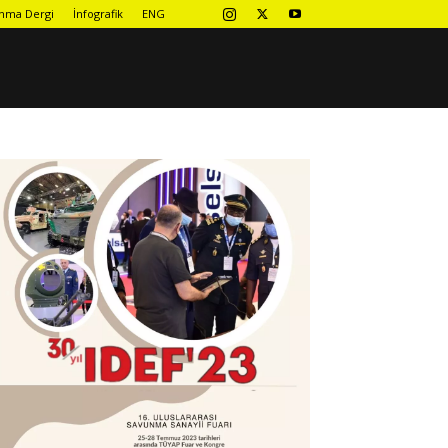
nma Dergi
İnfografik
ENG