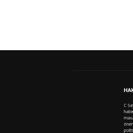
HA
C Sa
haber
masa
önem
polit