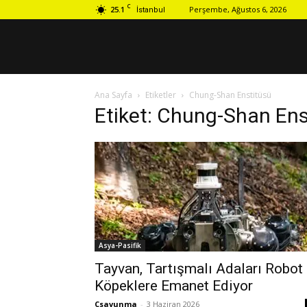
C
25.1
Perşembe, Ağustos 6, 2026
İstanbul
Ana Sayfa
Etiketler
Chung-Shan Enstitüsü
Etiket: Chung-Shan Ens
Asya-Pasifik
Tayvan, Tartışmalı Adaları Robot
Köpeklere Emanet Ediyor
Csavunma
-
3 Haziran 2026