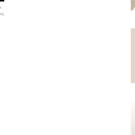
ı
 üç