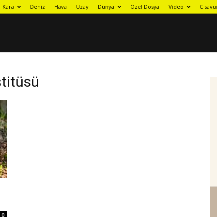
Kara
Deniz
Hava
Uzay
Dünya
Özel Dosya
Video
C savu
titüsü
0