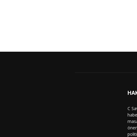
HA
C Sa
haber
masa
önem
polit