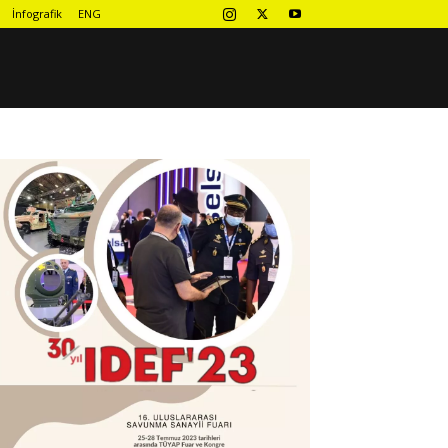
İnfografik
ENG