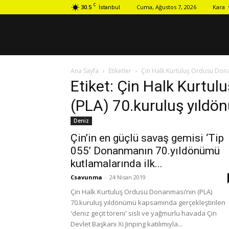
C
30.5
Cuma, Ağustos 7, 2026
Kara
İstanbul
Ana Sayfa
Etiketler
Çin Halk Kurtuluş Ordusu Dona
Etiket: Çin Halk Kurtu
(PLA) 70.kuruluş yıld
Deniz
Çin’in en güçlü savaş gemisi ‘Tip
055’ Donanmanın 70.yıldönümü
kutlamalarında ilk...
Csavunma
-
24 Nisan 2019
Çin Halk Kurtuluş Ordusu Donanması’nın (PLA)
70.kuruluş yıldönümü kapsamında gerçekleştirilen
'deniz geçit töreni' sisli ve yağmurlu havada Çin
Devlet Başkanı Xi Jinping katılımıyla...