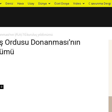
Deniz
Hava
Uzay
Dünya
Özel Dosya
Video
C savunma Dergi
nması’nın (PLA) 70.kuruluş yıldönümü
luş Ordusu Donanması’nın
önümü
0