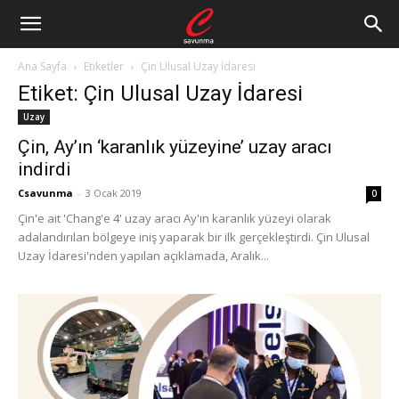
Ana Sayfa
Etiketler
Çin Ulusal Uzay İdaresi
Etiket: Çin Ulusal Uzay İdaresi
Uzay
Çin, Ay’ın ‘karanlık yüzeyine’ uzay aracı
indirdi
Csavunma
-
3 Ocak 2019
0
Çin'e ait 'Chang'e 4' uzay aracı Ay'ın karanlık yüzeyi olarak
adalandırılan bölgeye iniş yaparak bir ilk gerçekleştirdi. Çin Ulusal
Uzay İdaresi'nden yapılan açıklamada, Aralık...