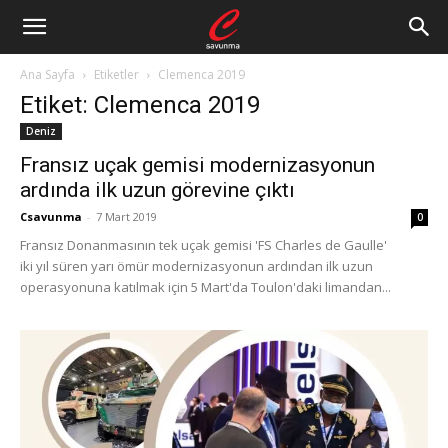
Ana Sayfa
Etiketler
Clemenca 2019
Etiket: Clemenca 2019
Deniz
Fransız uçak gemisi modernizasyonun
ardında ilk uzun görevine çıktı
Csavunma
-
7 Mart 2019
0
Fransız Donanmasının tek uçak gemisi 'FS Charles de Gaulle'
iki yıl süren yarı ömür modernizasyonun ardından ilk uzun
operasyonuna katılmak için 5 Mart'da Toulon'daki limandan...