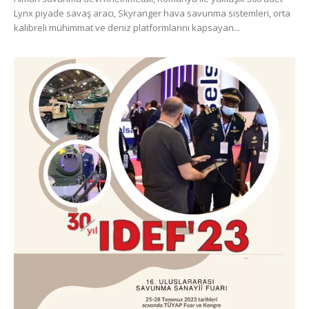
Lynx piyade savaş aracı, Skyranger hava savunma sistemleri, orta
kalibreli mühimmat ve deniz platformlarını kapsayan...