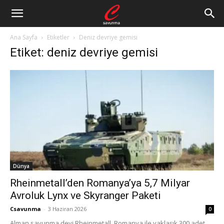
Ana Sayfa
Etiketler
Deniz devriye gemisi
Etiket: deniz devriye gemisi
Dünya
Rheinmetall’den Romanya’ya 5,7 Milyar
Avroluk Lynx ve Skyranger Paketi
Csavunma
-
3 Haziran 2026
0
Alman savunma devi Rheinmetall, Romanya ile yaklaşık 300 adet