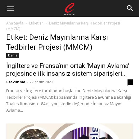
Ana Sayfa
Etiketler
Deniz Mayınlarına Karşı Tedbirler Projesi
(MMCM)
Etiket: Deniz Mayınlarına Karşı
Tedbirler Projesi (MMCM)
Deniz
İngiltere ve Fransa’nın ortak ‘Mayın Avlama’
projesinde ilk insansız sistem siparişleri...
Csavunma
-
27 Kasım 2020
0
Fransa ve İngiltere tarafından başlatılan Deniz Mayınlarına Karşı
Tedbirler Projesi (MMCM) kapsamında İngiltere Savunma Bakanlığı
Thales firmasına 184 milyon sterlin değerinde İnsansız Mayın
Avlama...