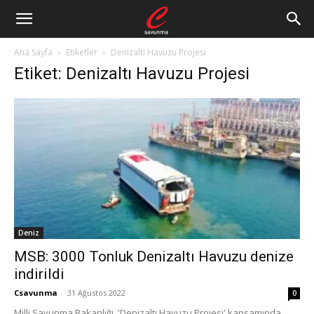
Ana Sayfa
Etiketler
Denizaltı Havuzu Projesi
Etiket: Denizaltı Havuzu Projesi
Deniz
MSB: 3000 Tonluk Denizaltı Havuzu denize
indirildi
Csavunma
-
31 Ağustos 2022
0
Milli Savunma Bakanlığı, 'Denizaltı Havuzu Projesi' kapsamında