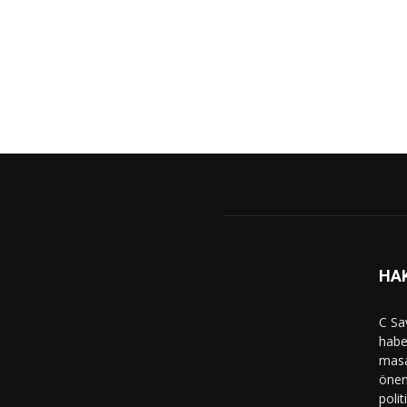
HA
C Sa
haber
masa
önem
polit