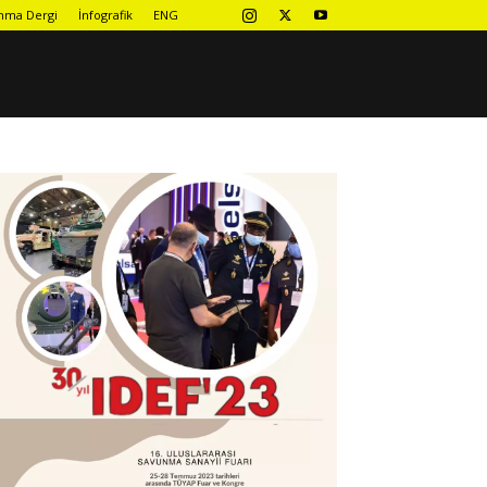
nma Dergi
İnfografik
ENG