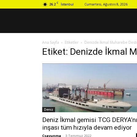
C
26.2
Cumartesi, Ağustos 8, 2026
İstanbul
Ana Sayfa
Etiketler
Denizde İkmal Muharebe Dest
Etiket: Denizde İkmal 
Deniz
Deniz İkmal gemisi TCG DERYA’n
inşası tüm hızıyla devam ediyor
Csavunma
-
3 Temmuz 2022