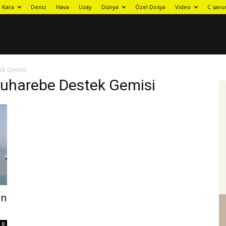
Kara
Deniz
Hava
Uzay
Dünya
Özel Dosya
Video
C savu
ek Gemisi
Muharebe Destek Gemisi
ın
0