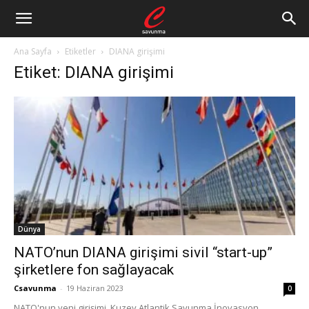
Ana Sayfa
Etiketler
DIANA girişimi
Etiket: DIANA girişimi
Dünya
NATO’nun DIANA girişimi sivil “start-up”
şirketlere fon sağlayacak
Csavunma
-
19 Haziran 2023
0
NATO'nun yeni girişimi, Kuzey Atlantik Savunma İnovasyon