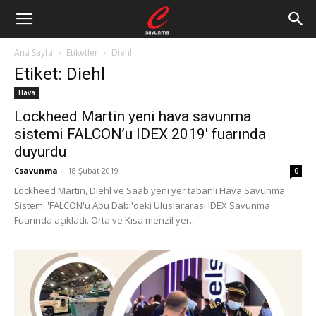
Ana Sayfa
Etiketler
Diehl
Etiket: Diehl
Hava
Lockheed Martin yeni hava savunma
sistemi FALCON’u IDEX 2019′ fuarında
duyurdu
Csavunma
-
18 Şubat 2019
0
Lockheed Martin, Diehl ve Saab yeni yer tabanlı Hava Savunma
Sistemi 'FALCON'u Abu Dabi'deki Uluslararası IDEX Savunma
Fuarında açıkladı. Orta ve Kısa menzil yer...