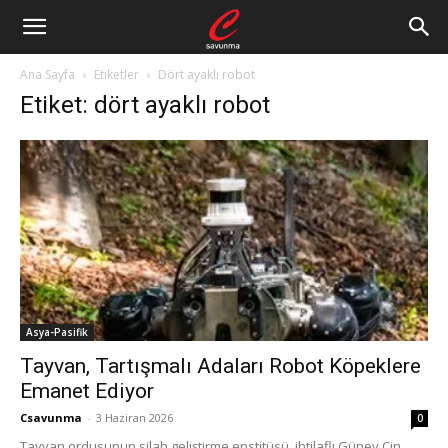
Ana Sayfa
Etiketler
Dört ayaklı robot
Etiket: dört ayaklı robot
Asya-Pasifik
Tayvan, Tartışmalı Adaları Robot Köpeklere
Emanet Ediyor
Csavunma
-
3 Haziran 2026
0
Tayvan ordusunun silah geliştirme enstitüsü, ihtilaflı Güney Çin