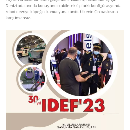
Denizi adalarında konuşlandırılabilecek üç farklı konfigürasyonda
robot devriye köpeğini kamuoyuna tanıttı. Ülkenin Çin baskısına
karşı insansız...