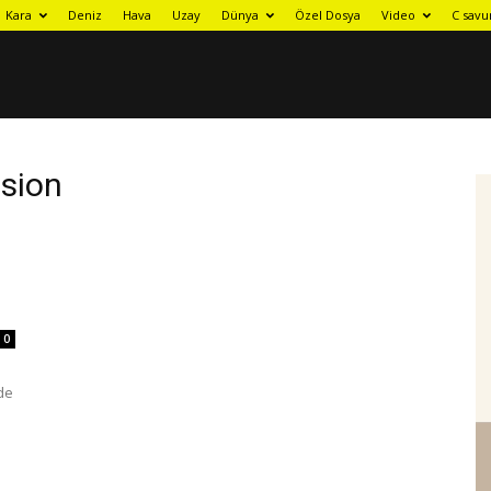
Kara
Deniz
Hava
Uzay
Dünya
Özel Dosya
Video
C savu
ision
0
de