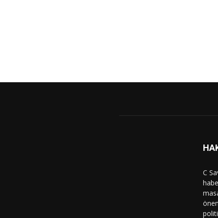
HA
C Sa
haber
masa
önem
polit