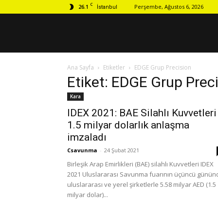
C
26.1
Perşembe, Ağustos 6, 2026
İstanbul
Ana Sayfa
Etiketler
EDGE Grup Precision
Etiket: EDGE Grup Prec
Kara
IDEX 2021: BAE Silahlı Kuvvetleri
1.5 milyar dolarlık anlaşma
imzaladı
Csavunma
-
24 Şubat 2021
Birleşik Arap Emirlikleri (BAE) silahlı Kuvvetleri IDEX
2021 Uluslararası Savunma fuarının üçüncü günün
uluslararası ve yerel şirketlerle 5.58 milyar AED (1.5
milyar dolar)...