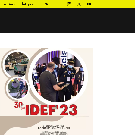
nma Dergi
İnfografik
ENG