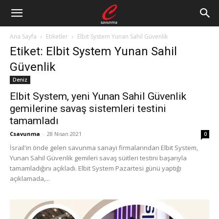
Ana Sayfa
Etiketler
Elbit System Yunan Sahil Güvenlik
Etiket: Elbit System Yunan Sahil
Güvenlik
Deniz
Elbit System, yeni Yunan Sahil Güvenlik
gemilerine savaş sistemleri testini
tamamladı
Csavunma
-
28 Nisan 2021
0
İsrail'in önde gelen savunma sanayi firmalarından Elbit System,
Yunan Sahil Güvenlik gemileri savaş süitleri testini başarıyla
tamamladığını açıkladı. Elbit System Pazartesi günü yaptığı
açıklamada,...