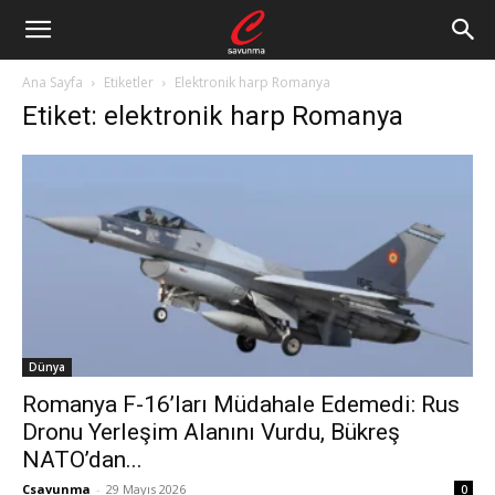
Ana Sayfa
Etiketler
Elektronik harp Romanya
Etiket: elektronik harp Romanya
Dünya
Romanya F-16’ları Müdahale Edemedi: Rus
Dronu Yerleşim Alanını Vurdu, Bükreş
NATO’dan...
Csavunma
-
29 Mayıs 2026
0