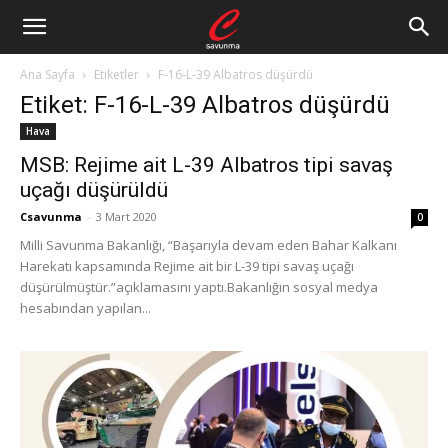
Ana Sayfa
Etiketler
F-16-L-39 Albatros düşürdü
Etiket: F-16-L-39 Albatros düşürdü
Hava
MSB: Rejime ait L-39 Albatros tipi savaş
uçağı düşürüldü
Csavunma
-
3 Mart 2020
0
Milli Savunma Bakanlığı, “Başarıyla devam eden Bahar Kalkanı
Harekatı kapsamında Rejime ait bir L-39 tipi savaş uçağı
düşürülmüştür.”açıklamasını yaptı.Bakanlığın sosyal medya
hesabından yapılan...