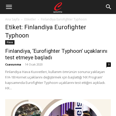
Ana Sayfa
Etiketler
Finlandiya Eurofighter Typhoon
Etiket: Finlandiya Eurofighter
Typhoon
Hava
Finlandiya, ‘Eurofighter Typhoon’ uçaklarını
test etmeye başladı
Csavunma
-
14 Ocak 2020
0
Finlandiya Hava Kuvvetleri, kullanım ömrünün sonuna yaklaşan
F/A-18 Hornet uçaklarını değiştirmek için başlattığı ’HX Program’
kapsamında Eurofighter Typhoon uçaklarını test ettiğini açıkladı.
HX...