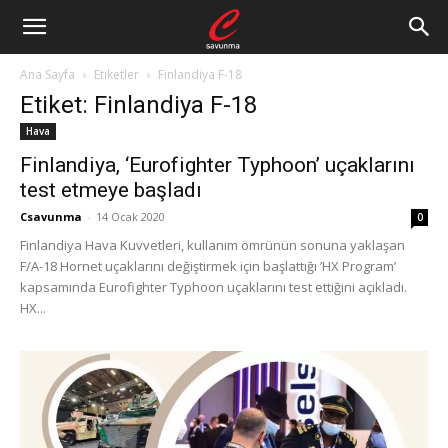
Ana Sayfa
Etiketler
Finlandiya F-18
Etiket: Finlandiya F-18
Hava
Finlandiya, ‘Eurofighter Typhoon’ uçaklarını
test etmeye başladı
Csavunma
-
14 Ocak 2020
0
Finlandiya Hava Kuvvetleri, kullanım ömrünün sonuna yaklaşan
F/A-18 Hornet uçaklarını değiştirmek için başlattığı ’HX Program’
kapsamında Eurofighter Typhoon uçaklarını test ettiğini açıkladı.
HX...