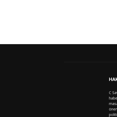
HA
C Sa
haber
masa
önem
polit