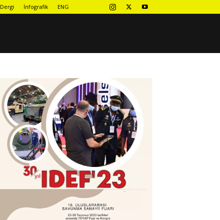
Dergi
İnfografik
ENG