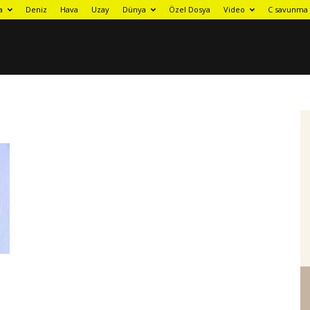
a
Deniz
Hava
Uzay
Dünya
Özel Dosya
Video
C savunma 