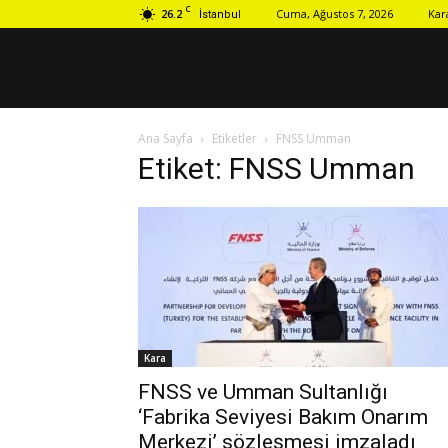
C
26.2
Cuma, Ağustos 7, 2026
Kar
İstanbul
Ana Sayfa
Etiketler
FNSS Umman
Etiket: FNSS Umman
Kara
FNSS ve Umman Sultanlığı
‘Fabrika Seviyesi Bakım Onarım
Merkezi’ sözleşmesi imzaladı