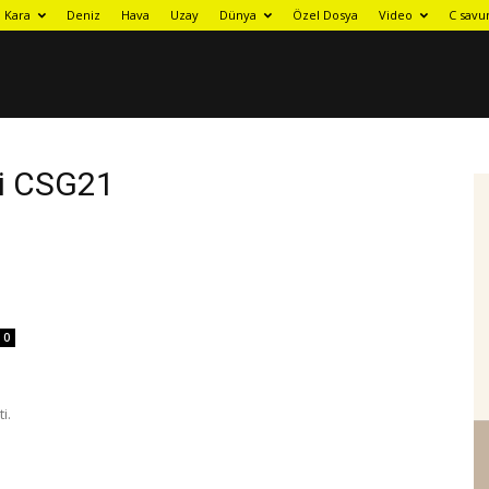
Kara
Deniz
Hava
Uzay
Dünya
Özel Dosya
Video
C savu
zi CSG21
0
i.