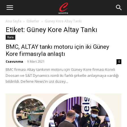
Ana Sayfa
Etiketler
Güney Kore Altay Tankı
Etiket: Güney Kore Altay Tankı
Kara
BMC, ALTAY tankı motoru için iki Güney
Kore firmasıyla anlaştı
Csavunma
-
9 Mart 2021
0
BMC firması Altay tankının motoru için Güney Kore firması Koreli
Doosan ve S&T Dynamics isimli iki farklı şirketle anlaşmaya vardığı
bildirildi. Defene News’in üst düzey...