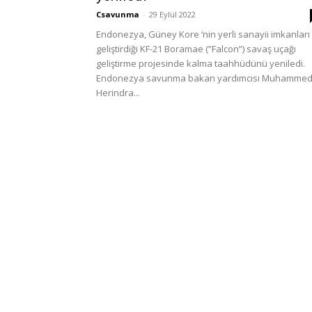
Csavunma
-
29 Eylül 2022
Endonezya, Güney Kore ‘nin yerli sanayii imkanları 
geliştirdiği KF-21 Boramae (”Falcon”) savaş uçağı
geliştirme projesinde kalma taahhüdünü yeniledi.
Endonezya savunma bakan yardımcısı Muhamme
Herindra...