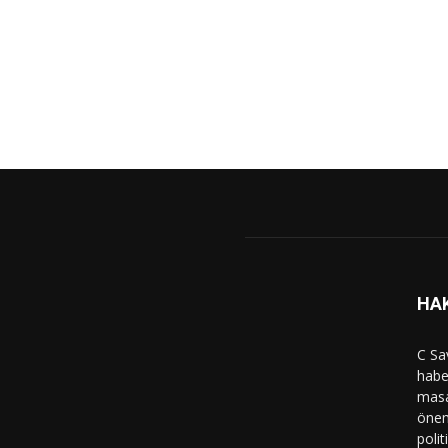
HA
C Sa
haber
masa
önem
polit