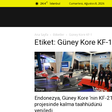
C
24.4
Cumartesi, Ağustos 8, 2026
İstanbul
Ana Sayfa
Etiketler
Güney Kore KF-1
Etiket: Güney Kore KF-
Dünya
Endonezya, Güney Kore ‘nin KF-2
projesinde kalma taahhüdünü
yeniledi