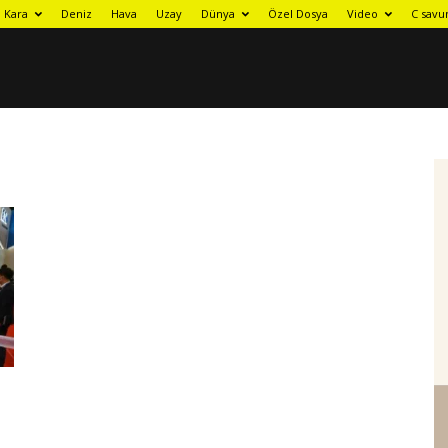
Kara
Deniz
Hava
Uzay
Dünya
Özel Dosya
Video
C savu
1
1