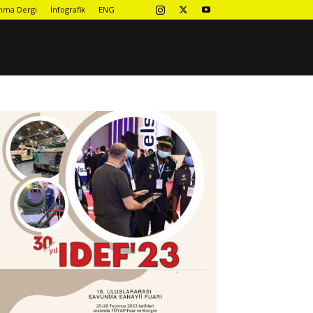
nma Dergi
İnfografik
ENG