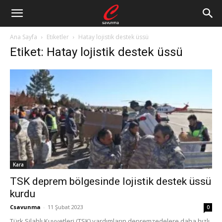
Ana Sayfa
Etiketler
Hatay lojistik destek üssü
Etiket: Hatay lojistik destek üssü
Kara
TSK deprem bölgesinde lojistik destek üssü
kurdu
Csavunma
-
11 Şubat 2023
0
Türk Silahlı Kuvvetleri (TSK) yardımların depremzedelere daha hızlı