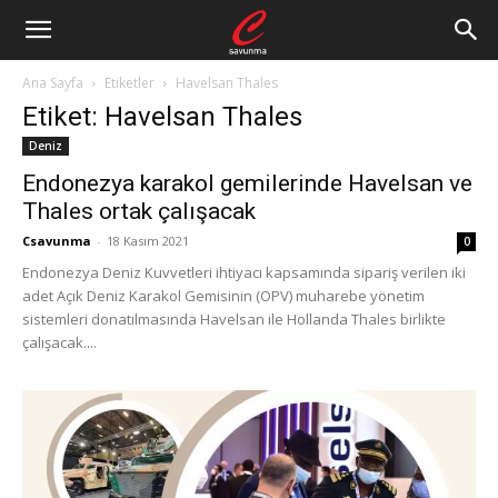
Ana Sayfa
Etiketler
Havelsan Thales
Etiket: Havelsan Thales
Deniz
Endonezya karakol gemilerinde Havelsan ve
Thales ortak çalışacak
Csavunma
-
18 Kasım 2021
0
Endonezya Deniz Kuvvetleri ihtiyacı kapsamında sipariş verilen iki
adet Açık Deniz Karakol Gemisinin (OPV) muharebe yönetim
sistemleri donatılmasında Havelsan ile Hollanda Thales birlikte
çalışacak....