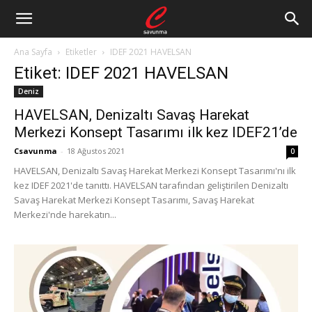
Ana Sayfa
Etiketler
IDEF 2021 HAVELSAN
Etiket: IDEF 2021 HAVELSAN
Deniz
HAVELSAN, Denizaltı Savaş Harekat
Merkezi Konsept Tasarımı ilk kez IDEF21’de
Csavunma
-
18 Ağustos 2021
0
HAVELSAN, Denizaltı Savaş Harekat Merkezi Konsept Tasarımı'nı ilk
kez IDEF 2021'de tanıttı. HAVELSAN tarafından geliştirilen Denizaltı
Savaş Harekat Merkezi Konsept Tasarımı, Savaş Harekat
Merkezi'nde harekatın...