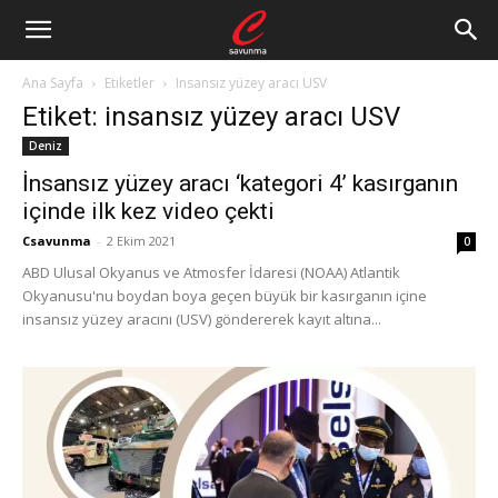
Ana Sayfa
Etiketler
Insansız yüzey aracı USV
Etiket: insansız yüzey aracı USV
Deniz
İnsansız yüzey aracı ‘kategori 4’ kasırganın
içinde ilk kez video çekti
Csavunma
-
2 Ekim 2021
0
ABD Ulusal Okyanus ve Atmosfer İdaresi (NOAA) Atlantik
Okyanusu'nu boydan boya geçen büyük bir kasırganın içine
insansız yüzey aracını (USV) göndererek kayıt altına...